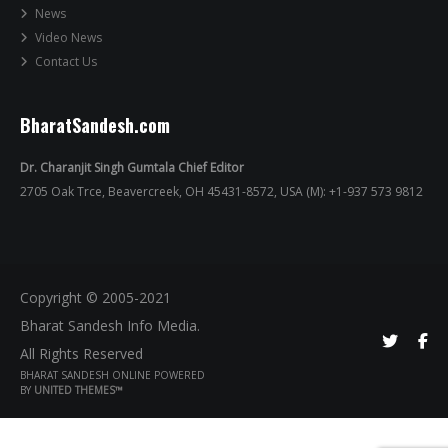
News
Video News
Contact Us
BharatSandesh.com
Dr. Charanjit Singh Gumtala Chief Editor
2705 Oak Trce, Beavercreek, OH 45431-8572, USA (M): +1-937 573 9812
Copyright © 2005-2021
Bharat Sandesh Info Media.
All Rights Reserved
BHARAT SANDESH ONLINE POWERED
BY
UNITED THEMES™