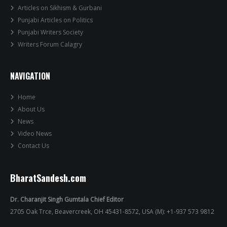
Articles on Sikhism & Gurbani
Punjabi Articles on Politics
Punjabi Writers Society
Writers Forum Calagry
NAVIGATION
Home
About Us
News
Video News
Contact Us
BharatSandesh.com
Dr. Charanjit Singh Gumtala Chief Editor
2705 Oak Trce, Beavercreek, OH 45431-8572, USA (M): +1-937 573 9812