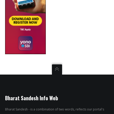
Bharat Sandesh Info Web
Bharat Sandesh - is a combination of two words, reflects our portal's