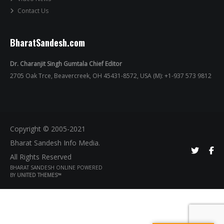
Contact Us
BharatSandesh.com
Dr. Charanjit Singh Gumtala Chief Editor
2705 Oak Trce, Beavercreek, OH 45431-8572, USA (M): +1-937 573 9812
Copyright © 2005-2021
Bharat Sandesh Info Media.
All Rights Reserved
BHARAT SANDESH ONLINE POWERED
BY
UNITED THEMES™