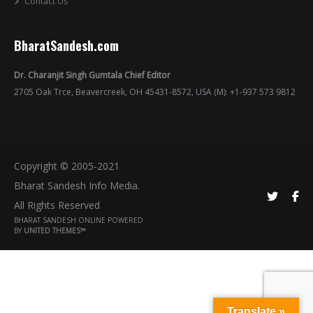
Contact Us
BharatSandesh.com
Dr. Charanjit Singh Gumtala Chief Editor
2705 Oak Trce, Beavercreek, OH 45431-8572, USA (M): +1-937 573 9812
Copyright © 2005-2021
Bharat Sandesh Info Media.
All Rights Reserved
BHARAT SANDESH ONLINE POWERED
BY
UNITED THEMES™
Translate »