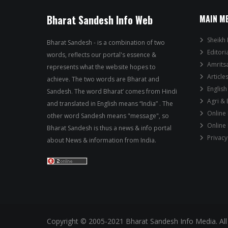
Bharat Sandesh Info Web
MAIN M
Sheikh 
Bharat Sandesh - is a combination of two
Editori
words, reflects our portal's essence &
Amrits
represents what the website hopes to
Article
achieve. The two words are Bharat and
English
Sandesh. The word Bharat’ comes from Hindi
Agri &
and translated in English means “India” . The
Online
other word Sandesh means "message", so
Online
Bharat Sandesh is thus a news & info portal
Privacy
about News & information from India.
Copyright © 2005-2021 Bharat Sandesh Info Media. All