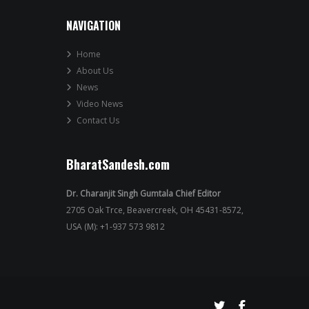
NAVIGATION
Home
About Us
News
Video News
Contact Us
BharatSandesh.com
Dr. Charanjit Singh Gumtala Chief Editor
2705 Oak Trce, Beavercreek, OH 45431-8572,
USA (M): +1-937 573 9812