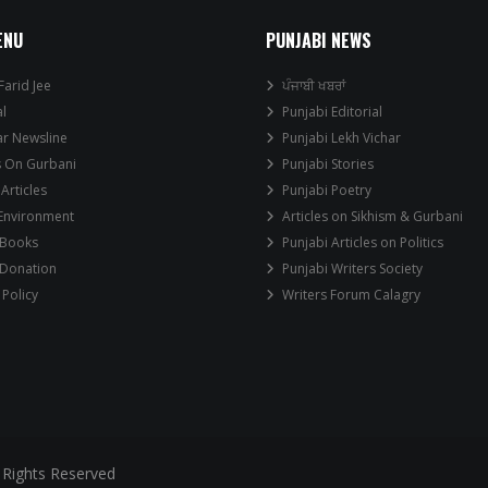
ENU
PUNJABI NEWS
Farid Jee
ਪੰਜਾਬੀ ਖਬਰਾਂ
al
Punjabi Editorial
ar Newsline
Punjabi Lekh Vichar
s On Gurbani
Punjabi Stories
 Articles
Punjabi Poetry
 Environment
Articles on Sikhism & Gurbani
 Books
Punjabi Articles on Politics
 Donation
Punjabi Writers Society
 Policy
Writers Forum Calagry
 Rights Reserved