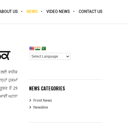
ABOUT US
NEWS
VIDEO NEWS
CONTACT US
ੋਕ
ਖਣ ਲਈ ਵਧੀਕ
੍ਹਾਂ ਹੁਕਮਾਂ
NEWS CATEGORIES
ੂਬਰ ਤੋਂ 29
ੁਖਾਵੀਂ ਘਟਨਾ
Front News
Newsline