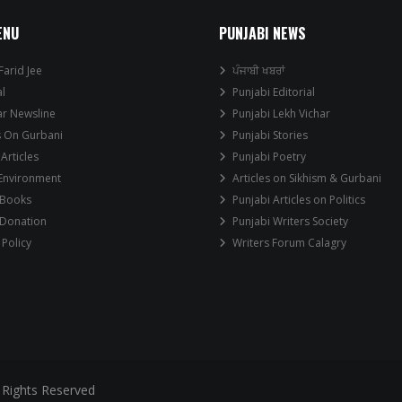
ENU
PUNJABI NEWS
Farid Jee
ਪੰਜਾਬੀ ਖਬਰਾਂ
al
Punjabi Editorial
ar Newsline
Punjabi Lekh Vichar
s On Gurbani
Punjabi Stories
 Articles
Punjabi Poetry
 Environment
Articles on Sikhism & Gurbani
 Books
Punjabi Articles on Politics
 Donation
Punjabi Writers Society
 Policy
Writers Forum Calagry
 Rights Reserved