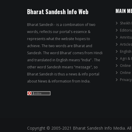
Bharat Sandesh Info Web
MAIN M
Sheikh 
Bharat Sandesh - is a combination of two
Editori
words, reflects our portal's essence &
Amrits
represents what the website hopes to
Article
achieve. The two words are Bharat and
English
Sandesh. The word Bharat’ comes from Hindi
Agri &
and translated in English means “India” . The
Online
other word Sandesh means "message", so
Online
Bharat Sandesh is thus a news & info portal
Privacy
about News & information from India.
Copyright © 2005-2021 Bharat Sandesh Info Media. All