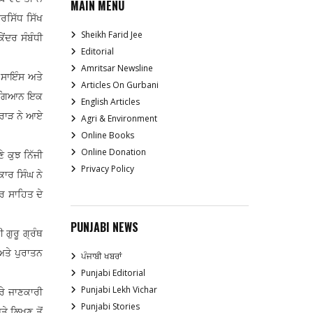
MAIN MENU
ਰਸਿੱਧ ਸਿੱਖ
Sheikh Farid Jee
ੇਂਦਰ ਸੰਬੰਧੀ
Editorial
Amritsar Newsline
 ਸਾਇੰਸ ਅਤੇ
Articles On Gurbani
 ਵਿਗਿਆਨ ਇਕ
English Articles
ਬਰਾੜ ਨੇ ਆਏ
Agri & Environment
Online Books
Online Donation
 ਕੁਝ ਨਿੱਜੀ
Privacy Policy
ਾਰ ਸਿੰਘ ਨੇ
ੋਰ ਸਾਹਿਤ ਦੇ
PUNJABI NEWS
 ਗੁਰੂ ਗ੍ਰੰਥ
 ਅਤੇ ਪੁਰਾਤਨ
ਪੰਜਾਬੀ ਖਬਰਾਂ
Punjabi Editorial
Punjabi Lekh Vichar
ਰੇ ਜਾਣਕਾਰੀ
Punjabi Stories
ਤੇ ਲਿਖਣ ਤੋਂ