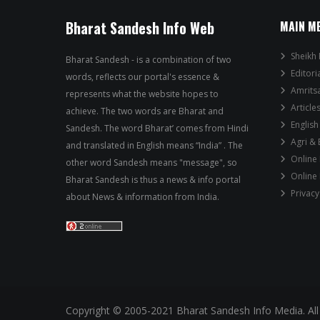
Bharat Sandesh Info Web
MAIN M
Sheikh 
Bharat Sandesh - is a combination of two
Editori
words, reflects our portal's essence &
Amrits
represents what the website hopes to
Article
achieve. The two words are Bharat and
English
Sandesh. The word Bharat’ comes from Hindi
Agri &
and translated in English means “India” . The
Online
other word Sandesh means "message", so
Online
Bharat Sandesh is thus a news & info portal
Privacy
about News & information from India.
Copyright © 2005-2021 Bharat Sandesh Info Media. All