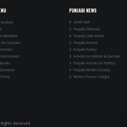
ENU
PUNJABI NEWS
Farid Jee
ਪੰਜਾਬੀ ਖਬਰਾਂ
al
Punjabi Editorial
ar Newsline
Punjabi Lekh Vichar
s On Gurbani
Punjabi Stories
 Articles
Punjabi Poetry
 Environment
Articles on Sikhism & Gurbani
 Books
Punjabi Articles on Politics
 Donation
Punjabi Writers Society
 Policy
Writers Forum Calagry
 Rights Reserved