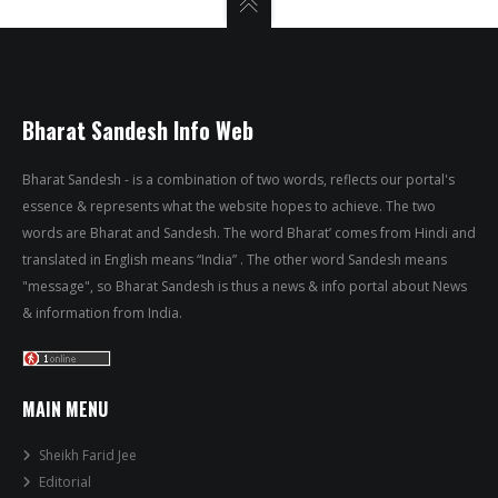
Bharat Sandesh Info Web
Bharat Sandesh - is a combination of two words, reflects our portal's
essence & represents what the website hopes to achieve. The two
words are Bharat and Sandesh. The word Bharat’ comes from Hindi and
translated in English means “India” . The other word Sandesh means
"message", so Bharat Sandesh is thus a news & info portal about News
& information from India.
MAIN MENU
Sheikh Farid Jee
Editorial