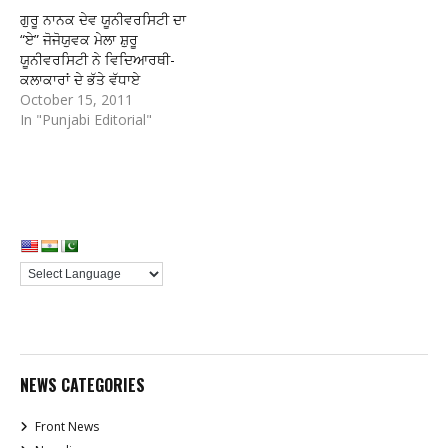
ਗੁਰੂ ਨਾਨਕ ਦੇਵ ਯੂਨੀਵਰਸਿਟੀ ਦਾ
“ਏ” ਜੋਜੋਯੁਵਕ ਮੇਲਾ ਸ਼ੁਰੂ
ਯੂਨੀਵਰਸਿਟੀ ਨੇ ਵਿਦਿਆਰਥੀ-
ਕਲਾਕਾਰਾਂ ਦੇ ਭੱਤੇ ਵੱਧਾਏ
October 15, 2011
In "Punjabi Editorial"
NEWS CATEGORIES
Front News