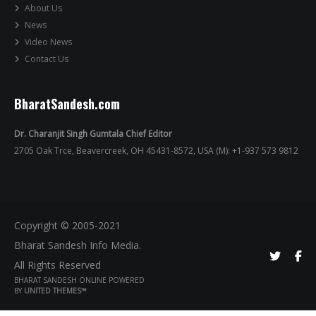
About Us
News
Video News
Contact Us
BharatSandesh.com
Dr. Charanjit Singh Gumtala Chief Editor
2705 Oak Trce, Beavercreek, OH 45431-8572, USA (M): +1-937 573 9812
Copyright © 2005-2021
Bharat Sandesh Info Media.
All Rights Reserved
BHARAT SANDESH ONLINE POWERED
BY
UNITED THEMES™