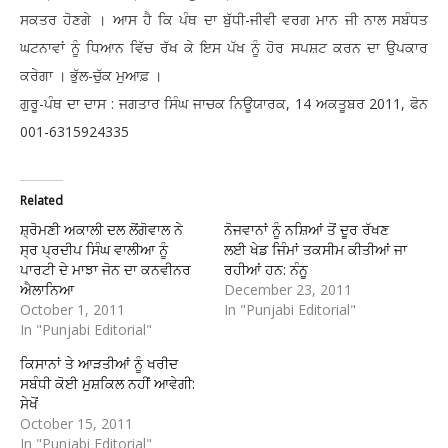
ਸਕਤਰ ਹੋਣਗੇ । ਆਸ ਹੈ ਕਿ ਪੰਥ ਦਾ ਬੁੱਧੀ-ਜੀਵੀ ਵਰਗ ਮਾਨ ਜੀ ਨਾਲ ਸਬੰਧਤ
ਘਟਨਾਵਾਂ ਨੂੰ ਧਿਆਨ ਵਿੱਚ ਰੱਖ ਕੇ ਇਸ ਪੱਖ ਨੂੰ ਹੋਰ ਸਪਸ਼ਟ ਕਰਨ ਦਾ ਉਪਕਾਰ
ਕਰੇਗਾ । ਭੁੱਲ-ਚੁੱਕ ਮੁਆਫ਼ ।
ਗੁਰੂ-ਪੰਥ ਦਾ ਦਾਸ : ਜਗਤਾਰ ਸਿੰਘ ਜਾਚਕ ਨਿਊਯਾਰਕ, 14 ਅਕਤੂਬਰ 2011, ਫੋਨ
001-6315924335
Related
ਸ਼੍ਰੋਮਣੀ ਅਕਾਲੀ ਦਲ ਲੋਂਗੋਵਾਲ ਨੇ
ਨੋਜਵਾਨਾਂ ਨੂੰ ਨਸ਼ਿਆਂ ਤੋਂ ਦੂਰ ਰੱਖਣ
ਸ੍ਰ ਪ੍ਰਦੀਪ ਸਿੰਘ ਵਾਲੀਆ ਨੂੰ
ਲਈ ਖੇਡ ਜਿੰਮਾਂ ਤਕਸੀਮ ਕੀਤੀਆਂ ਜਾ
ਪਾਰਟੀ ਦੇ ਮਾਝਾ ਜੋਨ ਦਾ ਕਨਵੀਨਰ
ਰਹੀਆਂ ਹਨ: ਨੰਨੂ
ਐਲਾਨਿਆ
December 23, 2011
October 1, 2011
In "Punjabi Editorial"
In "Punjabi Editorial"
ਕਿਸਾਨਾਂ ਤੇ ਆੜਤੀਆਂ ਨੂੰ ਖਰੀਦ
ਸਬੰਧੀ ਕੋਈ ਮੁਸ਼ਕਿਲ ਨਹੀਂ ਆਵੇਗੀ:
ਸੇਖੋਂ
October 15, 2011
In "Punjabi Editorial"