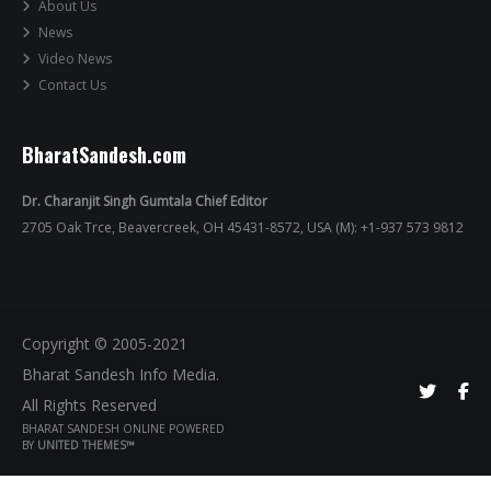
About Us
News
Video News
Contact Us
BharatSandesh.com
Dr. Charanjit Singh Gumtala Chief Editor
2705 Oak Trce, Beavercreek, OH 45431-8572, USA (M): +1-937 573 9812
Copyright © 2005-2021
Bharat Sandesh Info Media.
All Rights Reserved
BHARAT SANDESH ONLINE POWERED
BY
UNITED THEMES™