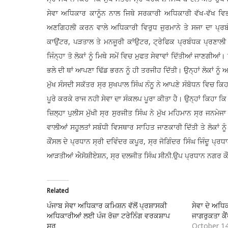
ਸੇਵਾ ਅਧਿਕਾਰ ਕਾਨੂੰਨ ਨਾਲ ਜਿਥੇ ਸਰਕਾਰੀ ਅਧਿਕਾਰੀ ਵੱਖ-ਵੱਖ ਵਿਭ
ਅਣਗਿਹਲੀ ਕਰਨ ਵਾਲੇ ਅਧਿਕਾਰੀ ਵਿਰੁਧ ਜੁਰਮਾਨੇ ਤੇ ਸਜਾ ਦਾ ਪ੍ਰਬੰ
ਕਾਉਂਟਰ, ਪੜਤਾਲ ਤੇ ਮਨਜੂਰੀ ਕਾਂਉਟਰ, ਟ੍ਰੇਫਿਕ ਪ੍ਰਬੰਧਕ ਪ੍ਰਣਾ
ਜਿੰਨ੍ਹਾ ਤੋ ਲੋਕਾਂ ਨੂੰ ਮਿਥੇ ਸਮੇਂ ਵਿਚ ਮੁਫਤ ਸੇਵਾਵਾਂ ਦਿੱਤੀਆਂ ਜਾਣਗੀਆ
ਭਲੇ ਦੀ ਥਾਂ ਆਪਣਾ ਢਿੱਡ ਭਰਨ ਨੂੰ ਹੀ ਤਰਜੀਹ ਦਿੱਤੀ। ਉਨ੍ਹਾਂ ਲੋਕਾਂ ਨ
ਮੁੱਖ ਸੰਸਦੀ ਸਕੱਤਰ ਸ੍ਰ ਸੁਖਪਾਲ ਸਿੰਘ ਨੰਨੂ ਨੇ ਆਪਣੇ ਸੰਬੋਧਨ ਵਿਚ ਕਿ
ਪੂਰੇ ਕਰਕੇ ਰਾਜ ਨਹੀ ਸੇਵਾ ਦਾ ਸੰਕਲਪ ਪੂਰਾ ਕੀਤਾ ਹੈ। ਉਨ੍ਹਾਂ ਕਿਹਾ ਕਿ ਸਾ
ਜ਼ਿਲ੍ਹਾ ਪੁਲੀਸ ਮੁੱਖੀ ਸ੍ਰ ਸੁਰਜੀਤ ਸਿੰਘ ਨੇ ਮੁੱਖ ਮਹਿਮਾਨ ਸ੍ਰ ਜਨਮੇਜਾ 
ਵਾਲੀਆਂ ਸਹੂਲਤਾਂ ਸਬੰਧੀ ਵਿਸਥਾਰ ਸਾਹਿਤ ਜਾਣਕਾਰੀ ਦਿੱਤੀ ਤੇ ਲੋਕਾ
ਕੌਂਸਲ ਦੇ ਪ੍ਰਧਾਨ ਸ੍ਰੀ ਦਵਿੰਦਰ ਕਪੂਰ, ਸ੍ਰ ਜੋਗਿੰਦਰ ਸਿੰਘ ਜਿੰਦੂ ਪ੍ਰਧ
ਆੜਤੀਆਂ ਐਸੋਸ਼ੀਏਸ਼ਨ, ਸ੍ਰ ਦਲਜੀਤ ਸਿੰਘ ਸੀਨੀ.ਉਪ ਪ੍ਰਧਾਨ ਨਗਰ ਕੌਂਸਲ
Related
ਪੰਜਾਬ ਸੇਵਾ ਅਧਿਕਾਰ ਕਮਿਸ਼ਨ ਵੱਲੋਂ ਪ੍ਰਸ਼ਾਸਕੀ
ਸੇਵਾ ਦੇ ਅਧਿਕ
ਅਧਿਕਾਰੀਆਂ ਲਈ ਪੰਜ ਰੋਜ਼ਾ ਟਰੇਨਿੰਗ ਵਰਕਸ਼ਾਪ
ਜਾਗਰੁਕਤਾ ਕ
ਸ਼ੁਰੂ
October 1