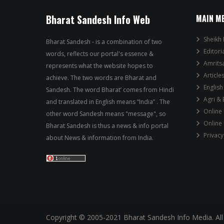
Bharat Sandesh Info Web
MAIN M
Sheikh 
Bharat Sandesh - is a combination of two
Editori
words, reflects our portal's essence &
Amrits
represents what the website hopes to
Article
achieve. The two words are Bharat and
English
Sandesh. The word Bharat’ comes from Hindi
Agri &
and translated in English means “India” . The
Online
other word Sandesh means "message", so
Online
Bharat Sandesh is thus a news & info portal
Privacy
about News & information from India.
Copyright © 2005-2021 Bharat Sandesh Info Media. All