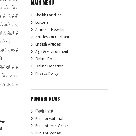
MAIN MENU
ਇਸ ਕੰਮ ਵਿਚ
Sheikh Farid Jee
 ਤੇ ਵਿਦੇਸ਼ੀ
Editorial
ੋਲੇ ਗਏ ਹਨ,
Amritsar Newsline
ਨੇ ਲੋਕਾਂ ਦੇ
Articles On Gurbani
ਥ ਦੇਣ।
English Articles
 ਸਾਰੇ ਵਾਅਦੇ
Agri & Environment
ਗੀ।
Online Books
Online Donation
ਿੱਤੀਆਂ ਜਾਂਣ
Privacy Policy
ਗਮ ਵਿਚ ਨਗਰ
ਗੂਗਨ ਪ੍ਰਧਾਨ
PUNJABI NEWS
ਪੰਜਾਬੀ ਖਬਰਾਂ
Punjabi Editorial
ਪੀਲ
Punjabi Lekh Vichar
ਘ
Punjabi Stories