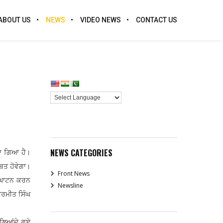
ABOUT US
NEWS
VIDEO NEWS
CONTACT US
NEWS CATEGORIES
ਤਾ ਗਿਆ ਹੈ।
ਬਤ ਹੋਵੇਗਾ।
Front News
 ਉਦਘਾਟਨ ਕਰਨ
Newsline
ਗੁਰਮੀਤ ਸਿੰਘ
ਚ ਲਿਆਂਦੇ ਗਏ