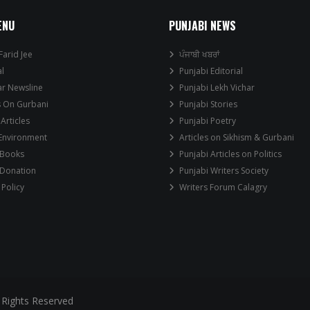
ENU
PUNJABI NEWS
Farid Jee
ਪੰਜਾਬੀ ਖਬਰਾਂ
al
Punjabi Editorial
ar Newsline
Punjabi Lekh Vichar
s On Gurbani
Punjabi Stories
 Articles
Punjabi Poetry
 Environment
Articles on Sikhism & Gurbani
 Books
Punjabi Articles on Politics
 Donation
Punjabi Writers Society
 Policy
Writers Forum Calagry
 Rights Reserved