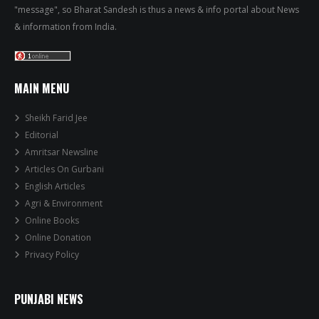
"message", so Bharat Sandesh is thus a news & info portal about News
& information from India.
MAIN MENU
Sheikh Farid Jee
Editorial
Amritsar Newsline
Articles On Gurbani
English Articles
Agri & Environment
Online Books
Online Donation
Privacy Policy
PUNJABI NEWS