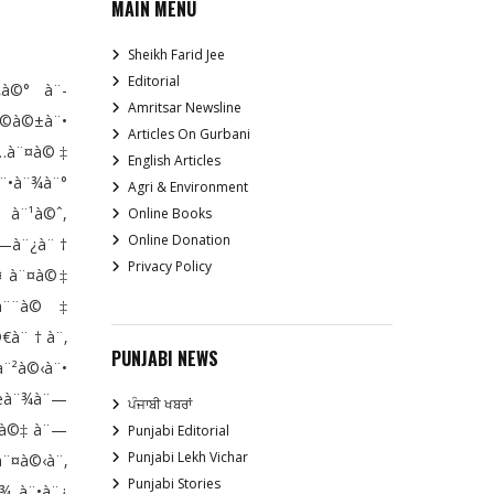
MAIN MENU
Sheikh Farid Jee
Editorial
‚à©° à¨­
Amritsar Newsline
©à©±à¨•
Articles On Gurbani
¨…à¨¤à©‡
English Articles
¨•à¨¾à¨°
Agri & Environment
 à¨¹à©ˆ,
Online Books
Online Donation
¨—à¨¿à¨†
Privacy Policy
¤ à¨¤à©‡
 à¨¨à©‡
©€à¨†à¨‚
PUNJABI NEWS
¨²à©‹à¨•
¨œà¨¾à¨—
ਪੰਜਾਬੀ ਖਬਰਾਂ
¨¹à©‡ à¨—
Punjabi Editorial
Punjabi Lekh Vichar
¨¤à©‹à¨‚
Punjabi Stories
¾ à¨•à¨¿