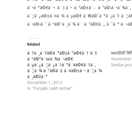
à¨•à¨°à©€à¨¬ à¨‡à¨• à¨²à©±à¨– à¨²à©‹à¨•à¨¾à¨
à¨¦à¨¿à©±à¨¤à¨¾ à¨µà©€ à¨®à©ˆà¨°à¨¿à¨Ÿ à¨¦à©‡
à¨•à©‹à¨ˆ à¨ªà©ˆà¨¸à¨¾ à¨¨à¨¹à©€à¨‚, à¨˜à¨° à¨¬
Related
à¨†à¨¸à¨Ÿà©à¨°à©‡à¨²à©€à¨† ‘à¨š
ਅਮਰੀਕੀ ਸਿੱ
à¨ªà©°à¨œà¨¾à¨¬à©€
November 
à¨µà¨¿à¨¦à¨¿à¨†à¨°à¨¥à©€à¨†à¨‚
Similar pos
à¨¦à¨¾ à¨¹à©à¨£ à¨¤à©±à¨• à¨¦à¨¾
à¨¸à©žà¨°
December 1, 2012
In "Punjabi Lekh Vichar"