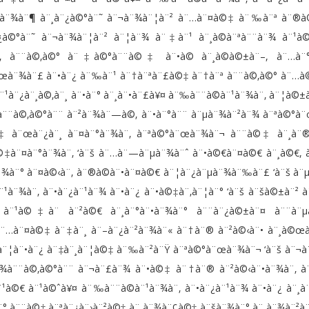
¨•à¨¾à¨¶ à¨¸à¨¿à©°à¨˜ à¨¬à¨¾à¨¦à¨² à¨…à¨¤à©‡ à¨‰à¨ª à¨®à
¨¿à©°à¨˜ à¨¬à¨¾à¨¦à¨² à¨¦à¨¾ à¨‡à¨¹ à¨¸à©à¨ªà¨¨à¨¾ à¨¹à©
 à¨¨à©‚à©° à¨‡à©°à¨¨à©‡ à¨•à© à¨¸à©à©±à¨–, à¨…à¨°
¨œà¨¾à¨£ à¨•à¨¿ à¨‰à¨¹ à¨†à¨ªà¨£à©‡ à¨†à¨ª à¨¨à©‚à©° à¨…à
¨¿à¨¸à©‚à¨¸ à¨•à¨° à¨¸à¨•à¨£à¥¤ à¨‰à¨¨à©à¨¹à¨¾à¨‚ à¨¦à©±à
¾à¨¨à©‚à©°à¨¨ à¨²à¨¾à¨—à©‚ à¨•à¨°à¨¨ à¨µà¨¾à¨²à¨¾ à¨ªà©°à
©‡ à¨œà¨¿à¨¸ à¨¤à¨°à¨¾à¨‚ à¨ªà©°à¨œà¨¾à¨¬ à¨¨à©‡ à¨¸à¨
‡à¨¤à¨°à¨¾à¨‚ ‘à¨š à¨…à¨—à¨µà¨¾à¨ˆ à¨•à©€à¨¤à©€ à¨¸à©€, à
¨¾à¨° à¨¤à©‹à¨‚ à¨®à©à¨•à¨¤à©€ à¨¦à¨¿à¨µà¨¾à¨‰à¨£ ‘à¨š à¨
¨¾à¨‚ à¨•à¨¿à¨¹à¨¾ à¨•à¨¿ à¨•à©‡à¨‚à¨¦à¨° ‘à¨š à¨šà©±à¨² à
ˆ à¨¹à©‡à¨ à¨²à©€ à¨¸à¨°à¨•à¨¾à¨° à¨¨à¨¿à©±à¨¤ à¨¨à¨
ˆ à¨…à¨¤à©‡ à¨‡à¨¸ à¨–à¨¿à¨²à¨¾à¨« à¨†à¨® à¨²à©‹à¨• à¨¸à©œà
à¨¦à¨•à¨¿ à¨‡à¨¸à¨¦à©‡ à¨‰à¨²à¨Ÿ à¨ªà©°à¨œà¨¾à¨¬ ‘à¨š à¨¬à
à¨¾à¨¨à©‚à©°à¨¨ à¨¬à¨£à¨¾ à¨•à©‡ à¨†à¨® à¨²à©‹à¨•à¨¾à¨‚ à
¹à©€ à¨¹à©ˆà¥¤ à¨‰à¨¨à©à¨¹à¨¾à¨‚ à¨•à¨¿à¨¹à¨¾ à¨•à¨¿ à¨¸à
° à¨¨à©‡ à¨ªà¨¿à¨›à¨²à©‡ à¨¸à¨¾à¨¢à©‡ à¨šà¨¾à¨° à¨¸à¨¾à¨²à¨