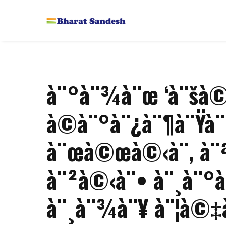
à¨°à¨¾à¨œ ‘à¨šà©‹
à©à¨°à¨¿à¨¶à¨Ÿ
à¨œà©œà©‹à¨‚ à¨ª
à¨²à©‹à¨• à¨¸à¨°
à¨¸à¨¾à¨¥ à¨¦à©‡