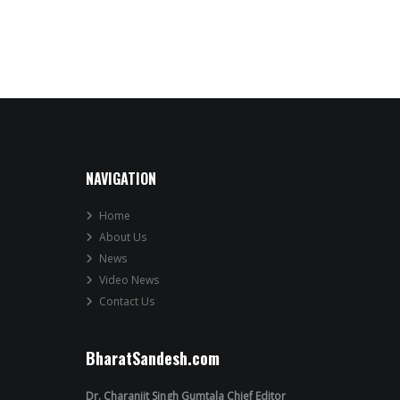
NAVIGATION
Home
About Us
News
Video News
Contact Us
BharatSandesh.com
Dr. Charanjit Singh Gumtala Chief Editor