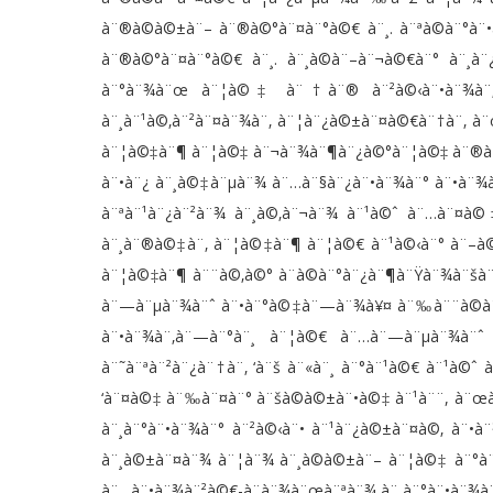
à¨®à©à©±à¨– à¨®à©°à¨¤à¨°à©€ à¨¸. à¨ªà©à¨°à
à¨®à©°à¨¤à¨°à©€ à¨¸. à¨¸à©à¨–à¨¬à©€à¨° à¨¸à
à¨°à¨¾à¨œ à¨¦à©‡ à¨†à¨® à¨²à©‹à¨•à¨¾à¨‚
à¨¸à¨¹à©‚à¨²à¨¤à¨¾à¨‚ à¨¦à¨¿à©±à¨¤à©€à¨†à¨‚ à
à¨¦à©‡à¨¶ à¨¦à©‡ à¨¬à¨¾à¨¶à¨¿à©°à¨¦à©‡ à¨®à¨¹à
à¨•à¨¿ à¨¸à©‡à¨µà¨¾ à¨…à¨§à¨¿à¨•à¨¾à¨° à¨•à¨
à¨ªà¨¹à¨¿à¨²à¨¾ à¨¸à©‚à¨¬à¨¾ à¨¹à©ˆ à¨…à¨¤à
à¨¸à¨®à©‡à¨‚ à¨¦à©‡à¨¶ à¨¦à©€ à¨¹à©‹à¨° à¨–à©
à¨¦à©‡à¨¶ à¨¨à©‚à©° à¨­à©à¨°à¨¿à¨¶à¨Ÿà¨¾à¨šà
à¨—à¨µà¨¾à¨ˆ à¨•à¨°à©‡à¨—à¨¾à¥¤ à¨‰à¨¨à©à¨¹à
à¨•à¨¾à¨‚à¨—à¨°à¨¸ à¨¦à©€ à¨…à¨—à¨µà¨¾à¨
à¨˜à¨ªà¨²à¨¿à¨†à¨‚ ‘à¨š à¨«à¨¸ à¨°à¨¹à©€ à¨¹à©
‘à¨¤à©‡ à¨‰à¨¤à¨° à¨šà©à©±à¨•à©‡ à¨¹à¨¨, à¨œ
à¨¸à¨°à¨•à¨¾à¨° à¨²à©‹à¨• à¨¹à¨¿à©±à¨¤à©‚ à¨•
à¨¸à©±à¨¤à¨¾ à¨¦à¨¾ à¨¸à©à©±à¨– à¨¦à©‡ à¨°à¨
à¨…à¨•à¨¾à¨²à©€-à¨­à¨¾à¨œà¨ªà¨¾ à¨¸à¨°à¨•à¨¾à¨