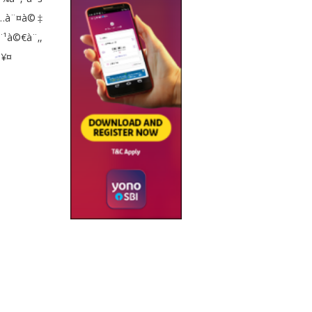
¨…à¨¤à©‡
¹à©€à¨‚,
à¥¤