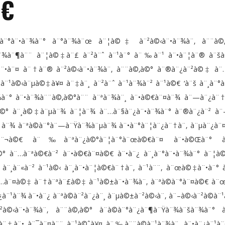
©€
¨¸à¨°à¨•à¨¾à¨° à¨°à¨¾à¨œ à¨¦à©‡ à¨²à©‹à¨•à¨¾à¨‚ à¨¨à©
à¨¾à¨¶à¨¨ à¨¦à©‡à¨£ à¨²à¨ˆ à¨¹à¨° à¨‰à¨¹ à¨•à¨¦à¨® à¨šà
¾à¨•à¨¤ à¨†à¨® à¨²à©‹à¨•à¨¾à¨‚ à¨¨à©‚à©° à¨®à¨¿à¨²à©‡ à
¨¹à©‹à¨µà©‡à¥¤ à¨‡à¨¸ à¨²à¨ˆ à¨¹à¨¾à¨² à¨¹à©€ ‘à¨š à¨¸à¨°à
à¨° à¨•à¨¾à¨¨à©‚à©°à¨¨ à¨ªà¨¾à¨¸ à¨•à©€à¨¤à¨¾ à¨—à¨¿à¨†
‚à©° à¨¸à©‡à¨µà¨¾ à¨¦à¨¾ à¨…à¨§à¨¿à¨•à¨¾à¨° à¨®à¨¿à¨² à
¦à¨¾ à¨ªà©à¨°à¨—à¨Ÿà¨¾à¨µà¨¾ à¨•à¨°à¨¦à¨¿à¨†à¨‚ à¨µà¨¿à¨
©€à¨¬à©€ à¨‰à¨ªà¨¿à©°à¨¦à¨°à¨œà©€à¨¤ à¨•à©Œà¨°
° à¨…à¨ªà©€à¨² à¨•à©€à¨¤à©€ à¨•à¨¿ à¨¸à¨°à¨•à¨¾à¨° à¨¦à
à¨¸à¨«à¨² à¨¹à©‹ à¨¸à¨•à¨¦à©€à¨†à¨‚ à¨¹à¨¨, à¨œà©‡à¨•à¨° à
¨…à¨¤à©‡ à¨†à¨ªà¨£à©‡ à¨¹à©±à¨•à¨¾à¨‚ à¨ªà©à¨°à¨¤à©€ à
¿à¨¹à¨¾ à¨•à¨¿ à¨ªà©à¨²à¨¿à¨¸ à¨µà©±à¨²à©‹à¨‚ à¨–à©‹à¨²à©à
à©‹à¨•à¨¾à¨‚ à¨¨à©‚à©° à¨­à©à¨°à¨¿à¨¶à¨Ÿà¨¾à¨šà¨¾à¨° à
‡à¨• à¨¯à¨¤à¨¨ à¨¹à©ˆà¥¤ à¨‰à¨¨à©à¨¹à¨¾à¨‚ à¨•à¨¿à¨¹à¨