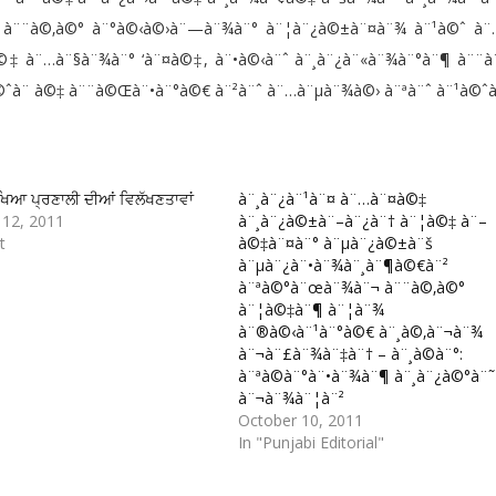
‚ à¨¨à©‚à©° à¨°à©‹à©›à¨—à¨¾à¨° à¨¦à¨¿à©±à¨¤à¨¾ à¨¹à©ˆ à
 à¨…à¨§à¨¾à¨° ‘à¨¤à©‡, à¨•à©‹à¨ˆ à¨¸à¨¿à¨«à¨¾à¨°à¨¶ à¨¨à¨
à©ˆà¨ à©‡ à¨¨à©Œà¨•à¨°à©€ à¨²à¨ˆ à¨…à¨µà¨¾à©› à¨ªà¨ˆ à¨¹à©ˆ
ਖਿਆ ਪ੍ਰਣਾਲੀ ਦੀਆਂ ਵਿਲੱਖਣਤਾਵਾਂ
à¨¸à¨¿à¨¹à¨¤ à¨…à¨¤à©‡
12, 2011
à¨¸à¨¿à©±à¨–à¨¿à¨† à¨¦à©‡ à¨–
t
à©‡à¨¤à¨° à¨µà¨¿à©±à¨š
à¨µà¨¿à¨•à¨¾à¨¸à¨¶à©€à¨²
à¨ªà©°à¨œà¨¾à¨¬ à¨¨à©‚à©°
à¨¦à©‡à¨¶ à¨¦à¨¾
à¨®à©‹à¨¹à¨°à©€ à¨¸à©‚à¨¬à¨¾
à¨¬à¨£à¨¾à¨‡à¨† – à¨¸à©à¨°:
à¨ªà©à¨°à¨•à¨¾à¨¶ à¨¸à¨¿à©°à¨˜
à¨¬à¨¾à¨¦à¨²
October 10, 2011
In "Punjabi Editorial"