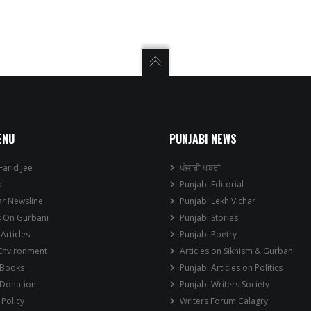
ENU
PUNJABI NEWS
Farid Jee
ਪੰਜਾਬੀ ਖਬਰਾਂ
al
Punjabi Editorial
ar Newsline
Punjabi Lekh Vichar
s On Gurbani
Punjabi Stories
 Articles
Punjabi Poetry
 Environment
Articles on Sikhism & Gurbani
 Books
Punjabi Articles on Politics
 Donation
Punjabi Writers Society
 Policy
Writers Forum Calagry