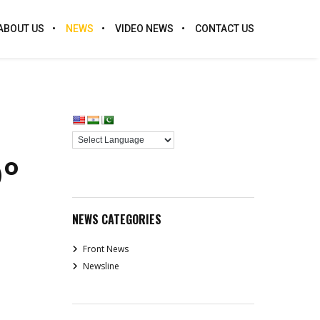
ABOUT US
NEWS
VIDEO NEWS
CONTACT US
©°
NEWS CATEGORIES
Front News
Newsline