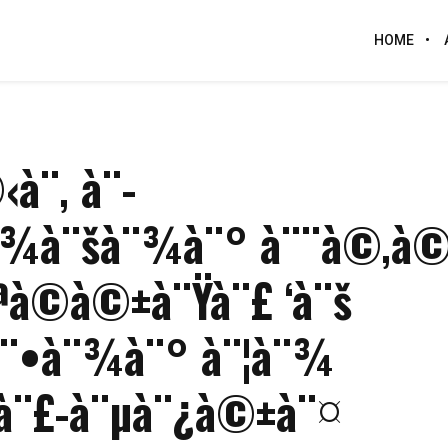
HOME
à¨‚ à¨­
à¨¾à¨šà¨¾à¨° à¨¨à©‚à
à©à©±à¨Ÿà¨£ ‘à¨š
à¨•à¨¾à¨° à¨¦à¨¾
à¨£-à¨µà¨¿à©±à¨¤