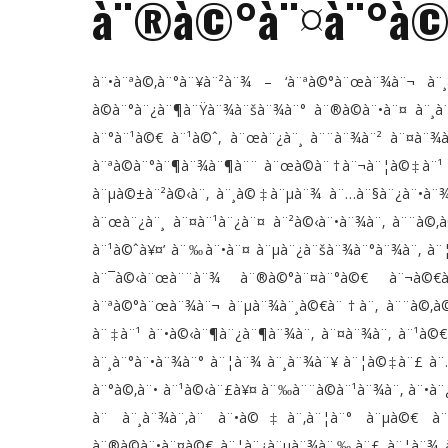
à¨®à©°à¨¤à¨°à
à¨•à¨ªà©‚à¨°à¨¥à¨²à¨¾ – ‘à¨ªà©°à¨œà¨¾à¨¬ à
à©à¨°à¨¿à¨¶à¨Ÿà¨¾à¨šà¨¾à¨° à¨®à©à¨•à¨¤ à¨¸
à¨°à¨¹à©€ à¨¹à©ˆ, à¨œà¨¿à¨¸ à¨¨à¨¾à¨² à¨¤à¨
à¨ªà©à¨°à¨¶à¨¾à¨¶à¨¨ à¨œà©à¨†à¨¬à¨¦à©‡à¨¹ à
à¨µà©±à¨²à©‹à¨‚ à¨¸à©‡à¨µà¨¾ à¨…à¨§à¨¿à¨•à¨¾
à¨œà¨¿à¨¸ à¨¤à¨¹à¨¿à¨¤ à¨²à©‹à¨•à¨¾à¨‚ à¨¨à©
à¨¹à©ˆà¥¤’ à¨‰à¨•à¨¤ à¨µà¨¿à¨šà¨¾à¨°à¨¾à¨‚ à¨
à¨¯à©‹à¨œà¨¨à¨¾ à¨®à©°à¨¤à¨°à©€ à¨¬à
à¨ªà©°à¨œà¨¾à¨¬ à¨µà¨¾à¨¸à©€à¨†à¨‚ à¨¨à©‚à©
à¨‡à¨¹ à¨•à©‹à¨¶à¨¿à¨¶à¨¾à¨‚ à¨¤à¨¾à¨‚ à¨¹à©€ 
à¨¸à¨°à¨•à¨¾à¨° à¨¦à¨¾ à¨¸à¨¾à¨¥ à¨¦à©‡à¨£ à
à¨°à©‚à¨• à¨¹à©‹à¨£à¥¤ à¨‰à¨¨à©à¨¹à¨¾à¨‚ à¨•à¨
à¨ à¨¸à¨¾à¨‚à¨ à¨•à©‡à¨‚à¨¦à¨° à¨µà©€ à¨²
à¨®à©à¨•à¨¤à©€ à¨¦à¨¿à¨µà¨¾à¨‰à¨£ à¨¦à¨¾ à¨