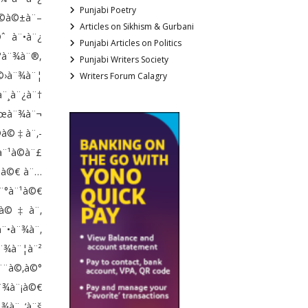
Punjabi Poetry
©à©±à¨–
Articles on Sikhism & Gurbani
ˆ à¨•à¨¿
Punjabi Articles on Politics
à¨¾à¨®,
Punjabi Writers Society
©›à¨¾à¨¦
Writers Forum Calagry
¨¸à¨¿à¨†
¨œà¨¾à¨¬
®à©‡à¨‚-
¨¹à©à¨£
µà©€ à¨…
¨°à¨¹à©€
µà©‡à¨‚
¨•à¨¾à¨‚
¨¾à¨¦à¨²
¨¨à©‚à©°
¨¾à¨¡à©€
¾à¨‚ ‘à¨š