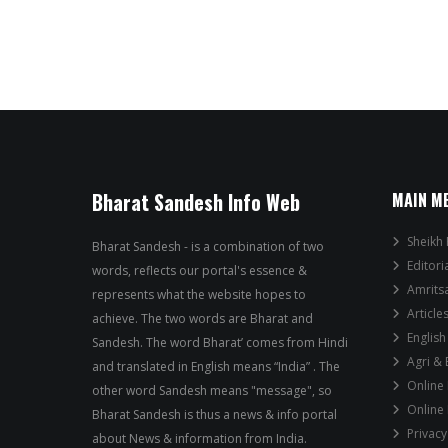
Bharat Sandesh Info Web
MAIN M
Sheikh 
Bharat Sandesh - is a combination of two
Editori
words, reflects our portal's essence &
Amrits
represents what the website hopes to
Article
achieve. The two words are Bharat and
English
Sandesh. The word Bharat’ comes from Hindi
Agri &
and translated in English means “India” . The
Online
other word Sandesh means "message", so
Online
Bharat Sandesh is thus a news & info portal
Privacy
about News & information from India.