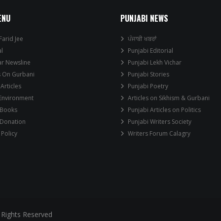
ENU
PUNJABI NEWS
Farid Jee
ਪੰਜਾਬੀ ਖਬਰਾਂ
al
Punjabi Editorial
ar Newsline
Punjabi Lekh Vichar
s On Gurbani
Punjabi Stories
 Articles
Punjabi Poetry
 Environment
Articles on Sikhism & Gurbani
 Books
Punjabi Articles on Politics
 Donation
Punjabi Writers Society
 Policy
Writers Forum Calagry
 Rights Reserved