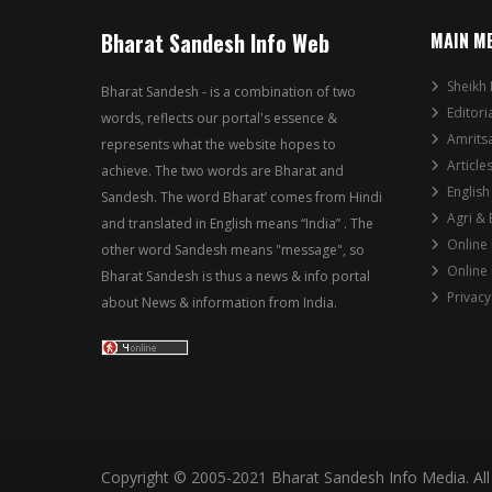
Bharat Sandesh Info Web
MAIN M
Sheikh 
Bharat Sandesh - is a combination of two
Editori
words, reflects our portal's essence &
Amrits
represents what the website hopes to
Article
achieve. The two words are Bharat and
English
Sandesh. The word Bharat’ comes from Hindi
Agri &
and translated in English means “India” . The
Online
other word Sandesh means "message", so
Online
Bharat Sandesh is thus a news & info portal
Privacy
about News & information from India.
Copyright © 2005-2021 Bharat Sandesh Info Media. All