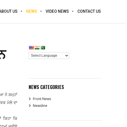
ABOUT US
NEWS
VIDEO NEWS
CONTACT US
ਨ
NEWS CATEGORIES
 ਨੇ ਸ਼ਮ੍ਹਾਂ
Front News
ਵਕ ਮੇਲੇ ਦਾ
Newsline
ਾਂ ਕਿਹਾ ਕਿ
ਈਟਮਾਂ ਜ਼ਰੀਏ