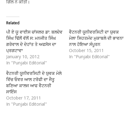
ਗਿੱਲ ਨੇ ਕੀਤੀ।
Related
ਪੀ ਏ ਯੂ ਵਾਈਸ ਚਾਂਸਲਰ ਡਾ: ਬਲਦੇਵ
ਵੈਟਨਰੀ ਯੂਨੀਵਰਸਿਟੀ ਦਾ ਯੁਵਕ
ਸਿੰਘ ਢਿੱਲੋਂ ਵੱਲੋਂ ਸ: ਮਨਜੀਤ ਸਿੰਘ
ਮੇਲਾ ਸਿਹਤਮੰਦ ਮੁਕਾਬਲੇ ਦੀ ਭਾਵਨਾ
ਗਰੇਵਾਲ ਦੇ ਦੇਹਾਂਤ ਤੇ ਅਫਸੋਸ ਦਾ
ਨਾਲ ਹੋਇਆ ਸੰਪੂਰਨ
ਪ੍ਰਗਟਾਵਾ
October 15, 2011
January 10, 2012
In "Punjabi Editorial"
In "Punjabi Editorial"
ਵੈਟਨਰੀ ਯੂਨੀਵਰਸਿਟੀ ਦੇ ਯੁਵਕ ਮੇਲੇ
ਵਿੱਚ ਓਵਰ ਆਲ ਟਰੋਫੀ ਦਾ ਜੈਤੂ
ਬਣਿਆ ਕਾਲਜ ਆਫ ਵੈਟਨਰੀ
ਸਾਇੰਸ
October 17, 2011
In "Punjabi Editorial"