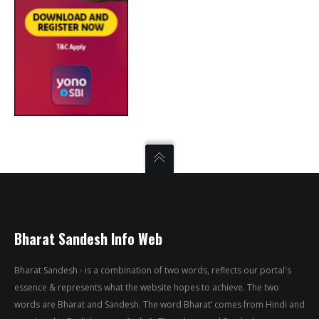
Bharat Sandesh Info Web
Bharat Sandesh - is a combination of two words, reflects our portal's
essence & represents what the website hopes to achieve. The two
words are Bharat and Sandesh. The word Bharat’ comes from Hindi and