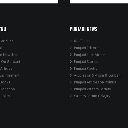
ENU
PUNJABI NEWS
Farid Jee
ਪੰਜਾਬੀ ਖਬਰਾਂ
al
Punjabi Editorial
ar Newsline
Punjabi Lekh Vichar
s On Gurbani
Punjabi Stories
 Articles
Punjabi Poetry
 Environment
Articles on Sikhism & Gurbani
 Books
Punjabi Articles on Politics
 Donation
Punjabi Writers Society
 Policy
Writers Forum Calagry