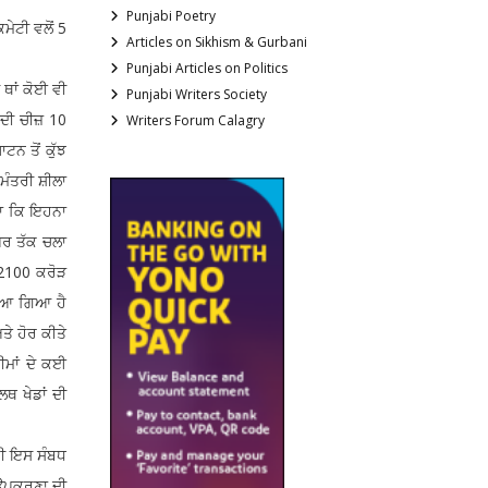
Punjabi Poetry
ਮੇਟੀ ਵਲੋਂ 5
Articles on Sikhism & Gurbani
Punjabi Articles on Politics
ਥਾਂ ਕੋਈ ਵੀ
Punjabi Writers Society
 ਦੀ ਚੀਜ਼ 10
Writers Forum Calagry
ਨ ਤੋਂ ਕੁੱਝ
ਮੰਤਰੀ ਸ਼ੀਲਾ
ਤਾ ਕਿ ਇਹਨਾ
ਪਰ ਤੱਕ ਚਲਾ
 2100 ਕਰੋੜ
ਖਿਆ ਗਿਆ ਹੈ
ੇ ਹੋਰ ਕੀਤੇ
ੀਮਾਂ ਦੇ ਕਈ
ਥ ਖੇਡਾਂ ਦੀ
ਹੀ ਇਸ ਸੰਬਧ
 ਉਪਕਰਣਾ ਦੀ