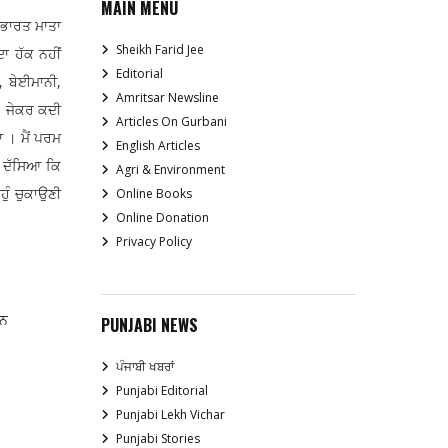
MAIN MENU
, ਭਾਰਤ ਮਾਤਾ
Sheikh Farid Jee
ਦਾ ਹੱਕ ਨਹੀਂ
Editorial
, ਬੇਈਮਾਨੀ,
Amritsar Newsline
 । ਜੇਕਰ ਕਦੀ
Articles On Gurbani
ਾ । ਮੈਂ ਪਰਮ
English Articles
ੇ ਦੱਸਿਆ ਕਿ
Agri & Environment
ਹੁੰ ਚੁਕਾਉਣੀ
Online Books
Online Donation
Privacy Policy
ਰਨ
PUNJABI NEWS
ਪੰਜਾਬੀ ਖਬਰਾਂ
Punjabi Editorial
Punjabi Lekh Vichar
Punjabi Stories