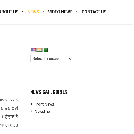
ABOUT US
NEWS
VIDEO NEWS
CONTACT US
NEWS CATEGORIES
 ਉਦਘਾਟਨ ਕਰਨ
Front News
ਕ ਬਣਾਉਣ ਲਈ
Newsline
। ਉਨ੍ਹਾਂ ਨੇ
ਿਆ ਦੀ ਬਹੁਤ