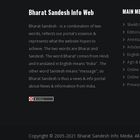
Bharat Sandesh Info Web
MAIN M
Sheikh 
Bharat Sandesh - is a combination of two
Editori
words, reflects our portal's essence &
Amrits
represents what the website hopes to
Article
achieve. The two words are Bharat and
English
Sandesh. The word Bharat’ comes from Hindi
Agri &
and translated in English means “India” . The
Online
other word Sandesh means "message", so
Online
Bharat Sandesh is thus a news & info portal
Privacy
about News & information from India.
Copyright © 2005-2021 Bharat Sandesh Info Media. All