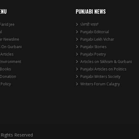
ENU
PUNJABI NEWS
Farid Jee
ਪੰਜਾਬੀ ਖਬਰਾਂ
al
Punjabi Editorial
ar Newsline
Punjabi Lekh Vichar
s On Gurbani
Punjabi Stories
 Articles
Punjabi Poetry
 Environment
Articles on Sikhism & Gurbani
 Books
Punjabi Articles on Politics
 Donation
Punjabi Writers Society
 Policy
Writers Forum Calagry
 Rights Reserved