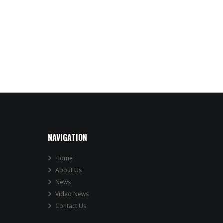
NAVIGATION
Home
About Us
News
Video News
Contact Us