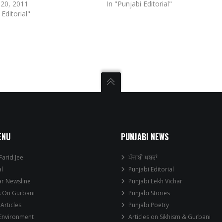
20, 2011
In "Punjabi Editorial"
 Editorial"
ENU
PUNJABI NEWS
Farid Jee
ਪੰਜਾਬੀ ਖਬਰਾਂ
al
Punjabi Editorial
ar Newsline
Punjabi Lekh Vichar
s On Gurbani
Punjabi Stories
 Articles
Punjabi Poetry
 Environment
Articles on Sikhism & Gurbani