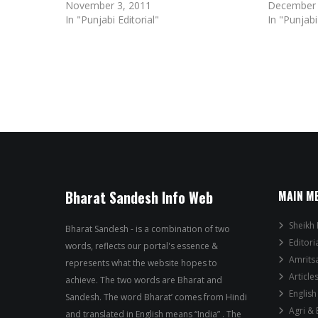
November 3, 2011
December 
In "Punjabi Editorial"
In "Punjabi
Bharat Sandesh Info Web
MAIN M
Sheikh 
Bharat Sandesh - is a combination of two
Editori
words, reflects our portal's essence &
Amrits
represents what the website hopes to
Article
achieve. The two words are Bharat and
English
Sandesh. The word Bharat’ comes from Hindi
Agri &
and translated in English means “India” . The