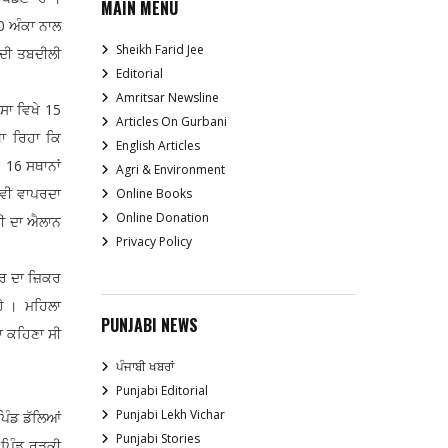
MAIN MENU
10 ਅੰਕਾ ਨਾਲ
Sheikh Farid Jee
ਂ ਦੀ ਤਬਦੀਲੀ
Editorial
Amritsar Newsline
ਾ ਵਿਖੇ 15
Articles On Gurbani
ਖਾ ਰਿਹਾ ਕਿ
English Articles
 16 ਸਥਾਨਾਂ
Agri & Environment
਼ ਵੀ ਵਾਪਰਦਾ
Online Books
Online Donation
ਟੀ ਦਾ ਐਲਾਨ
Privacy Policy
 ਦਾ ਜ਼ਿਕਰ
ਹੈ । ਮਹਿਲਾ
PUNJABI NEWS
ਦਾ ਕਹਿਣਾ ਸੀ
ਪੰਜਾਬੀ ਖਬਰਾਂ
Punjabi Editorial
Punjabi Lekh Vichar
ੰਡ ਡੱਲਿਆਂ
Punjabi Stories
ਪਿੰਡ ਰੁੜਕੀ