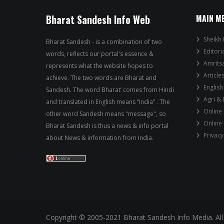
Bharat Sandesh Info Web
MAIN M
Sheikh 
Bharat Sandesh - is a combination of two
Editori
words, reflects our portal's essence &
Amrits
represents what the website hopes to
Article
achieve. The two words are Bharat and
English
Sandesh. The word Bharat’ comes from Hindi
Agri &
and translated in English means “India” . The
Online
other word Sandesh means "message", so
Online
Bharat Sandesh is thus a news & info portal
Privacy
about News & information from India.
Copyright © 2005-2021 Bharat Sandesh Info Media. All