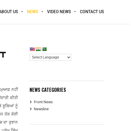
ABOUT US
NEWS
VIDEO NEWS
CONTACT US
ਾ
NEWS CATEGORIES
 ਮੁਆਫ਼ ਨਹੀਂ
ਗੱਦਾਰੀ ਕੀਤੀ
Front News
 ਸੂਬਿਆਂ ਨੂੰ
Newsline
ਅੱਜ ਤੱਕ ਕੋਈ
ੇਸ਼ ਦਾ ਰੁਝਾਨ
 ਪ੍ਰੇਮ ਸਿੰਘ