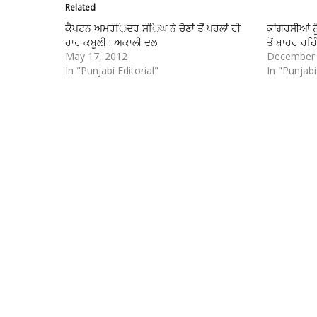
Related
ਕੈਪਟਨ ਅਮਰੰਿਦਰ ਸੰਿਘ ਨੇ ਚੋਣਾਂ ਤੋਂ ਪਹਲਾਂ ਹੀ
ਕਾਂਗਰਸੀਆਂ ਨੂ
ਹਾਰ ਕਬੂਲੀ : ਅਕਾਲੀ ਦਲ
ਤੋਂ ਬਾਹਰ ਰਹਿ
May 17, 2012
December 
In "Punjabi Editorial"
In "Punjabi