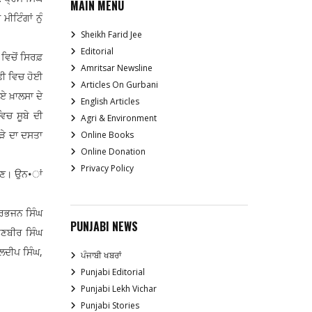
MAIN MENU
ੀਟਿੰਗਾਂ ਨੁੰ
Sheikh Farid Jee
Editorial
 ਵਿਚੋਂ ਸਿਰਫ਼
Amritsar Newsline
ਫ਼ੀ ਵਿਚ ਹੋਈ
Articles On Gurbani
ਏ ਖ਼ਾਲਸਾ ਦੇ
English Articles
ਿਚ ਸੂਬੇ ਦੀ
Agri & Environment
ੜੇ ਦਾ ਦਸਤਾ
Online Books
Online Donation
Privacy Policy
ੱਜਣ। ਉਨ•ਾਂ
ਹਰਭਜਨ ਸਿੰਘ
PUNJABI NEWS
ਰਣਬੀਰ ਸਿੰਘ
ਲਦੀਪ ਸਿੰਘ,
ਪੰਜਾਬੀ ਖਬਰਾਂ
Punjabi Editorial
Punjabi Lekh Vichar
Punjabi Stories