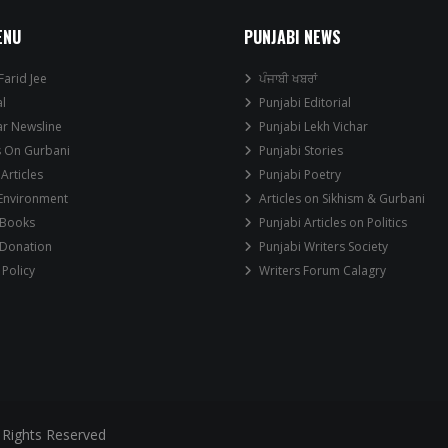
ENU
PUNJABI NEWS
Farid Jee
ਪੰਜਾਬੀ ਖਬਰਾਂ
al
Punjabi Editorial
ar Newsline
Punjabi Lekh Vichar
s On Gurbani
Punjabi Stories
 Articles
Punjabi Poetry
 Environment
Articles on Sikhism & Gurbani
 Books
Punjabi Articles on Politics
 Donation
Punjabi Writers Society
 Policy
Writers Forum Calagry
 Rights Reserved