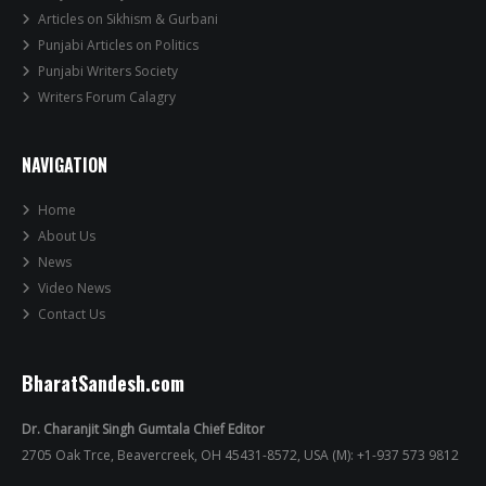
Articles on Sikhism & Gurbani
Punjabi Articles on Politics
Punjabi Writers Society
Writers Forum Calagry
NAVIGATION
Home
About Us
News
Video News
Contact Us
BharatSandesh.com
Dr. Charanjit Singh Gumtala Chief Editor
2705 Oak Trce, Beavercreek, OH 45431-8572, USA (M): +1-937 573 9812