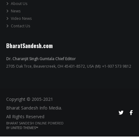
About Us
News
Video News
Contact Us
BharatSandesh.com
Dr. Charanjit Singh Gumtala Chief Editor
2705 Oak Trce, Beavercreek, OH 45431-8572, USA (M): +1-937 573 9812
Copyright © 2005-2021
Bharat Sandesh Info Media.
All Rights Reserved
BHARAT SANDESH ONLINE POWERED
BY
UNITED THEMES™