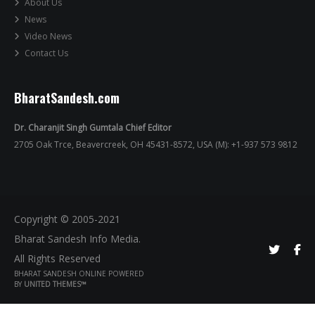
About Us
News
Video News
Contact Us
BharatSandesh.com
Dr. Charanjit Singh Gumtala Chief Editor
2705 Oak Trce, Beavercreek, OH 45431-8572, USA (M): +1-937 573 9812
Copyright © 2005-2021
Bharat Sandesh Info Media.
All Rights Reserved
BHARAT SANDESH ONLINE POWERED
BY
UNITED THEMES™