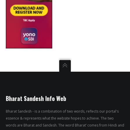
Bharat Sandesh Info Web
Bharat Sandesh - is a combination of two words, reflects our portal's
essence & represents what the website hopes to achieve. The two
words are Bharat and Sandesh. The word Bharat’ comes from Hindi and