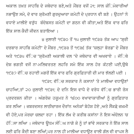
ਅਕਾਲ ਤਖ਼ਤ ਸਾਹਬਿ ਦੇ ਜਥੇਦਾਰ ਬਣੇ,ਅਤੇ ਮੈਂਬਰ ਵਜੋਂ ੨੮ ਸਾਲ ਜ਼ੰਿਮੇਵਾਰੀਆਂ
ਨਭਾਉਣ ਸਮੇ, ਦੋ ਵਾਰ ਸ਼੍ਰੋਮਣੀ ਗੁਰਦੁਆਰਾ ਕਮੇਟੀ ਦੇ ਪ੍ਰਧਾਨ ਵੀ ਬਣੇ । ਉਹਨਾਂ ‘ਨੇ
ਵਧਾਏ ਮਾਲੀਏ ਵਰੁੱਧ ਬੰਦੋਬਸਤ ਕਮੇਟੀ ਦਾ ਗਠਨ ਵੀ ਕੀਤਾ,ਅਤੇ ਇੱਕ ਵਾਰ ਫਰਿ
ਇੱਕ ਸਾਲ ਕੈਦੀ ਜੀਵਨ ਬਤਾਇਆ ।
੪ ਜੁਲਾਈ ੧੯੩੦ ਤੋਂ ੧੫ ਜੁਲਾਈ ੧੯੩੩ ਤੱਕ ਆਪ “ਸ਼੍ਰੀ
ਦਰਬਾਰ ਸਾਹਬਿ ਕਮੇਟੀ” ਦੇ ਮੈਂਬਰ ,੧੯੩੩ ਤੋਂ ੧੯੩੬ ਤੱਕ “ਜ਼ਲ੍ਹਾ ਬੋਰਡ” ਦੇ ਮੈਂਬਰ
ਅਤੇ ੧੯੩੫ ਵੱਿਚ “ਸ਼੍ਰੋਮਣੀ ਅਕਾਲੀ ਦਲ “ਦੇ ਜਥੇਦਾਰ ਵੀ ਅਖਵਾਏ । ਜੱਿਥੇ
ਦੇਸ਼ ਭਗਤੀ ਵਜੋਂ ਨਾ-ਮਲਿਵਰਤਣ ਲਹਰਿ ਸਮੇ ਇੱਕ ਸਾਲ ਹੋਰ ਕੱਟਣੀ ਪਈ,ਉਥੇ
੧੯੩੭ ਵੱਿਚ ਰਹਾਈ ਮਗਰੋਂ ਇੱਕ ਵਾਰ ਫਰਿ ਗ੍ਰਫ਼ਿਤਾਰੀ ਦੀ ਮਾਰ ਝੱਲਣੀ ਪਈ ।
੧੯੩੮ ਵੱਿਚ ਸਰਕਾਰ ਨੇ ਕਸਾਨਾਂ ‘ਤੇ ਮਾਲੀਆ ਵਧਾਉਣਾਂ
ਚਾਹਆਿ,ਤਾਂ ੨੦ ਜੁਲਾਈ ੧੯੩੮ ਦੇ ਦਨਿ ਇਸ ਵਾਧੇ ਦੇ ਵਰੋਧ ਵੱਿਚ ਭਾਰੀ ਰੋਸ
ਪ੍ਰਦਰਸ਼ਨ ਕੀਤਾ । ਅੰਗਰੇਜ਼ ਹਕੂਮਤ ਨੇ ੧੬੦੦ ਵਖਾਵਾਕਾਰੀਆਂ ਨੂੰ ਗ੍ਰਫ਼ਿਤਾਰ
ਕਰ ਲਆਿ । ਜ਼ਬਰਦਸਤ ਲਾਠੀਚਾਰਜ ਦੌਰਾਂਨ ਅਨੇਕਾਂ ਬੇਹੋਸ਼ ਹੋਏ ,ਅਤੇ ਸੈਂਕਡ਼ੇ ਜ਼ਖ਼ਮੀ
ਵੀ ਹੋਏ,ਪਰ ਮੋਰਚਾ ਚਲਦਾ ਰਹਾ । ਇੱਕ ਲੱਖ ਦੇ ਕਰੀਬ ਕਸਾਂਨਾ ਨੇ ਇਸ ਅੰਦੋਲਨ ‘ਚ
ਹੱਿਸਾ ਲਆਿ । ਜਥੇਦਾਰ ਊਧਮ ਸੰਿਘ ਨਾਗੋ ਕੇ ਨੂੰ ਤਾਂ ਭਾਂਵੇ ਸਰਕਾਰ ਨੇ ਇੱਕ ਸਾਲ
ਲਈ ਫਰਿ ਕੈਦੀ ਬਣਾ ਲਆਿਂ,ਪਰ ਨਾਲ ਹੀ ਮਾਲੀਆ ਵਧਾਉਣ ਵਾਲੀ ਗੱਲ ਵੀ ਵਾਪਸ ਲੈ