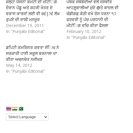
ਜ਼ਲ੍ਹਾ ਯੋਜਨਾਂ ਕਮੇਟੀ ਦੀ ਮੀਟੰਿਗ
ਪੰਥਕ ਜਥੇਬੰਦੀਆਂ ਵਲੋਂ ਜਸਵੀਰ
ਦੌਰਾਨ ਪੇਂਡੂ ਅਤੇ ਸ਼ਹਰੀ ਖੇਤਰ ਦੇ
ਆਹਲ਼ੂਵਾਲੀਆਂ ਮੁੱਦੇ @ਤੇ ਬਾਦਲ ਦੀ
ਵਕਾਸ ਕਾਰਜਾਂ ਲਈ ਵੀ ੩੬|੭੬ ਲੱਖ
ਚੰਡੀਗਡ਼ ਕੋਠੀ ਵਖੇ ਰੋਸ ਧਰਨਾ ੧੭
ਰੁਪਏ ਦੀ ਰਾਸ਼ੀ ਮਨਜੂਰ
ਫਰਵਰੀ ਨੂੰ ਪੰਚ ਪਰਧਾਨੀ ਦੀ
December 19, 2011
ਮੀਟੰਿਗ ਵਚਿ ਕੀਤਾ ਫੈਸਲਾ
In "Punjabi Editorial"
February 10, 2012
In "Punjabi Editorial"
ਡਪਿਟੀ ਕਮਸ਼ਿਨਰ ਕਵਤਾ ਸੰਿਘ ਨੇ
ਸਰਕਾਰੀ ਹਾਈ ਸਕੂਲ ਬਰਨਾਲਾ ਦਾ
ਕੀਤਾ ਅਚਨਚੇਤ ਨਜੀਖਣ
May 14, 2012
In "Punjabi Editorial"