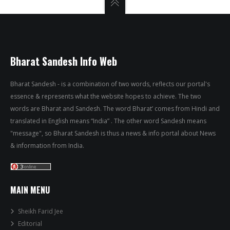
Bharat Sandesh Info Web
Bharat Sandesh - is a combination of two words, reflects our portal's
essence & represents what the website hopes to achieve. The two
words are Bharat and Sandesh. The word Bharat’ comes from Hindi and
translated in English means “India” . The other word Sandesh means
"message", so Bharat Sandesh is thus a news & info portal about News
& information from India.
MAIN MENU
Sheikh Farid Jee
Editorial