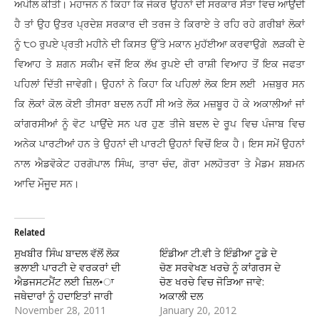
ਅਪੀਲ ਕੀਤੀ। ਮਹਾਜਨ ਨੇ ਕਿਹਾ ਕਿ ਜੇਕਰ ਉਹਨਾਂ ਦੀ ਸਰਕਾਰ ਸੱਤਾ ਵਿਚ ਆਉਂਦੀ
ਹੈ ਤਾਂ ਉਹ ਉਤਰ ਪ੍ਰਦੇਸ਼ ਸਰਕਾਰ ਦੀ ਤਰਜ ਤੇ ਕਿਰਾਏ ਤੇ ਰਹਿ ਰਹੇ ਗਰੀਬਾਂ ਲੋਕਾਂ
ਨੂੰ ੮੦ ਰੁਪਏ ਪ੍ਰਤੀ ਮਹੀਨੇ ਦੀ ਕਿਸਤ ਉੱਤੇ ਮਕਾਨ ਮੁਹੱਈਆ ਕਰਵਾਉਗੇ ਲੜਕੀ ਦੇ
ਵਿਆਹ ਤੇ ਸ਼ਗਨ ਸਕੀਮ ਵਜੋਂ ਇਕ ਲੱਖ ਰੁਪਏ ਦੀ ਰਾਸ਼ੀ ਵਿਆਹ ਤੋਂ ਇਕ ਜਫਤਾ
ਪਹਿਲਾਂ ਦਿੱਤੀ ਜਾਵੇਗੀ। ਉਹਨਾਂ ਨੇ ਕਿਹਾ ਕਿ ਪਹਿਲਾਂ ਲੋਕ ਇਸ ਲਈ ਮਜ਼ਬੁਰ ਸਨ
ਕਿ ਲੋਕਾਂ ਕੋਲ ਕੋਈ ਤੀਸਰਾ ਬਦਲ ਨਹੀਂ ਸੀ ਅਤੇ ਲੋਕ ਮਜ਼ਬੂਰ ਹੋ ਕੇ ਅਕਾਲੀਆਂ ਜਾਂ
ਕਾਂਗਰਸੀਆਂ ਨੂੰ ਵੋਟ ਪਾਉਂਦੇ ਸਨ ਪਰ ਹੁਣ ਤੀਜੇ ਬਦਲ ਦੇ ਰੂਪ ਵਿਚ ਪੰਜਾਬ ਵਿਚ
ਅਨੇਕ ਪਾਰਟੀਆਂ ਹਨ ਤੇ ਉਹਨਾਂ ਦੀ ਪਾਰਟੀ ਉਹਨਾਂ ਵਿਚੋਂ ਇਕ ਹੈ। ਇਸ ਸਮੇਂ ਉਹਨਾਂ
ਨਾਲ ਐਡਵੋਕੇਟ ਹਰਗੋਪਾਲ ਸਿੰਘ, ਤਾਰਾ ਚੰਦ, ਗੋਰਾ ਮਲਹੋਤਰਾ ਤੇ ਮੈਡਮ ਸ਼ਬਮਨ
ਆਦਿ ਮੌਜੂਦ ਸਨ।
Related
ਸੁਖਬੀਰ ਸਿੰਘ ਬਾਦਲ ਵੱਲੋਂ ਲੋਕ
ਇੰਡੀਆ ਟੀ.ਵੀ ਤੇ ਇੰਡੀਆ ਟੂਡੇ ਦੇ
ਭਲਾਈ ਪਾਰਟੀ ਦੇ ਵਰਕਰਾਂ ਦੀ
ਚੋਣ ਸਰਵੇਖਣ ਖਰਚੇ ਨੂੰ ਕਾਂਗਰਸ ਦੇ
ਐਡਜਸਟਮੈਂਟ ਲਈ ਜ਼ਿਲ•ਾ
ਚੋਣ ਖਰਚੇ ਵਿਚ ਜੋੜਿਆ ਜਾਵੇ:
ਜਥੇਦਾਰਾਂ ਨੂੰ ਹਦਾਇਤਾਂ ਜਾਰੀ
ਅਕਾਲੀ ਦਲ
November 28, 2011
January 20, 2012