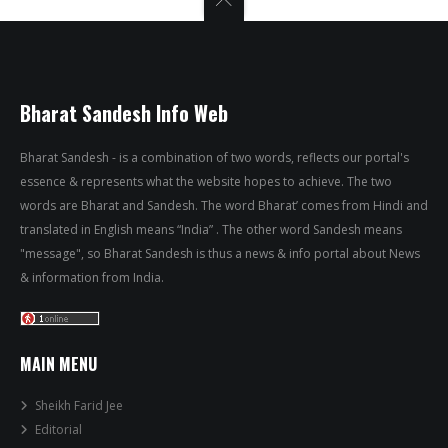
Bharat Sandesh Info Web
Bharat Sandesh - is a combination of two words, reflects our portal's
essence & represents what the website hopes to achieve. The two
words are Bharat and Sandesh. The word Bharat’ comes from Hindi and
translated in English means “India” . The other word Sandesh means
"message", so Bharat Sandesh is thus a news & info portal about News
& information from India.
MAIN MENU
Sheikh Farid Jee
Editorial