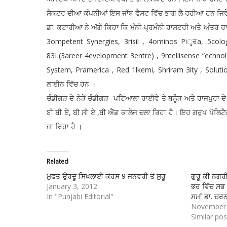
ਸੈਕਟਰ ਦੀਆ ਕੰਪਨੀਆਂ ਇਸ ਜਾੱਬ ਫੈਸਟ ਵਿੱਚ ਭਾਗ ਲੈ ਰਹੀਆ ਹਨ ਜਿਵੇਂ
ਡਾ: ਕਟਾਰੀਆ ਨੇ ਅੱਗੇ ਕਿਹਾ ਕਿ ਮੰਨੀ-ਪ੍ਰਮੰਨੀ ਰਾਸ਼ਟਰੀ ਅਤੇ ਅੰਤਰ
3ompetent Synergies, 3risil , 4ominos Pi੍ਰ੍ਰa, 5col
83L(3areer 4evelopment 3entre) , 9ntellisense “echn
System, Pramerica , Red 1lkemi, Shriram 3ity , Soluti
ਲਾਈਨ ਵਿੱਚ ਹਨ ।
ਚੰਡੀਗੜ ਦੇ ਨੇੜੇ ਚੰਡੀਗੜ- ਪਟਿਆਲਾ ਹਾਈਵੇ ਤੇ ਬਨੂੰੜ ਅਤੇ ਰਾਜਪੁਰਾ 
ਬੀ ਬੀ ਏ, ਬੀ ਸੀ ਏ ,ਬੀ ਐੱਡ ਕਾਲੇਜ ਚਲਾ ਰਿਹਾ ਹੈ। ਇਹ ਗਰੁਪ ਪੋਲ
ਜਾ ਰਿਹਾ ਹੈ ।
Related
ਮੁਫਤ ਉਰਦੂ ਸਿਖਲਾਈ ਕੋਰਸ 9 ਜਨਵਰੀ ਤੋ ਸੁਰੂ
ਗੁਰੂ ਕੀ ਨਗਰ
January 3, 2012
ਭਰ ਵਿੱਚ ਸਭ 
In "Punjabi Editorial"
ਸਮਾਂ ਡਾ. ਚਰ
November 
Similar pos