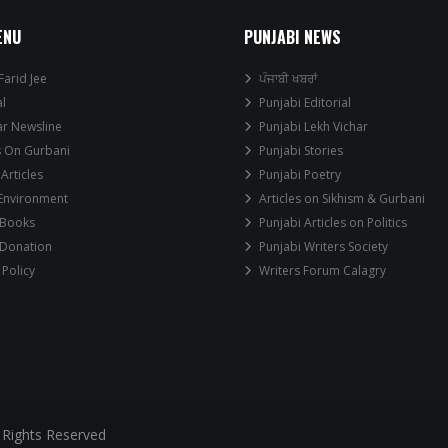
ENU
PUNJABI NEWS
Farid Jee
ਪੰਜਾਬੀ ਖਬਰਾਂ
al
Punjabi Editorial
ar Newsline
Punjabi Lekh Vichar
s On Gurbani
Punjabi Stories
 Articles
Punjabi Poetry
 Environment
Articles on Sikhism & Gurbani
 Books
Punjabi Articles on Politics
 Donation
Punjabi Writers Society
 Policy
Writers Forum Calagry
 Rights Reserved