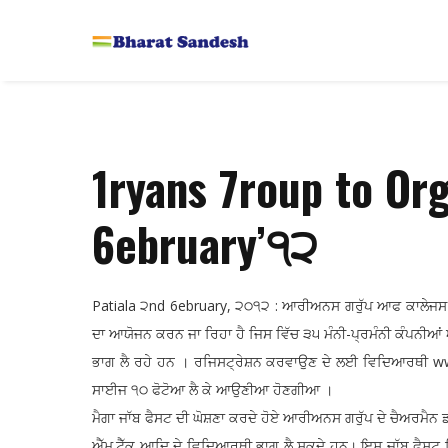
1ryans 7roup to Or
6ebruary’੧੨
Patiala ੨nd 6ebruary, ੨੦੧੨ : ਆਰੀਅਨਸ ਗਰੁੱਪ ਆਫ ਕਾਲੇਜਸ ੯ ਫਰ
ਦਾ ਆਯੋਜਨ ਕਰਨ ਜਾ ਰਿਹਾ ਹੈ ਜਿਸ ਵਿੱਚ ੩੫ ਮੰਨੀ-ਪ੍ਰਮੰਨੀ ਕੰਪਨ
ਭਾਗ ਲੈ ਰਹੇ ਹਨ । ਰਜਿਸਟ੍ਰੇਸ਼ਨ ਕਰਵਾਉਣ ਦੇ ਲਈ ਵਿਦਿਆਰਥੀ ww
ਸਾਈਜ ੧੦ ਫੋਟੋਆ ਲੈ ਕੇ ਆਉਣੀਆ ਹੋਣਗੀਆ ।
ਮੈਗਾ ਜਾੱਬ ਫੈਸਟ ਦੀ ਘੋਸ਼ਣਾ ਕਰਦੇ ਹੋਏ ਆਰੀਅਨਸ ਗਰੁੱਪ ਦੇ ਚੈਅਰਮੈਨ ਡਾ
ਐੱਮ.ਟੈੱਕ ਆਦਿ ਦੇ ਵਿਦਿਆਰਥੀ ਭਾਗ ਲੈ ਸਕਦੇ ਹਨ। ਇਸ ਜਾੱਬ ਫੈਸਟ 