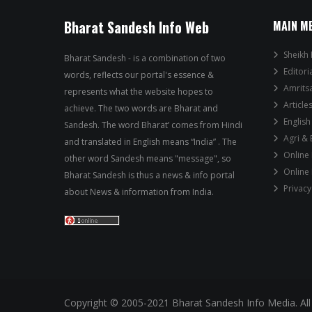
Bharat Sandesh Info Web
MAIN M
Sheikh 
Bharat Sandesh - is a combination of two
Editori
words, reflects our portal's essence &
Amrits
represents what the website hopes to
Article
achieve. The two words are Bharat and
English
Sandesh. The word Bharat’ comes from Hindi
Agri &
and translated in English means “India” . The
Online
other word Sandesh means "message", so
Online
Bharat Sandesh is thus a news & info portal
Privacy
about News & information from India.
Copyright © 2005-2021 Bharat Sandesh Info Media. All