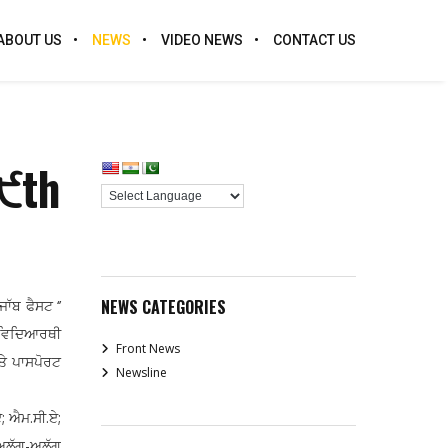
ABOUT US
NEWS
VIDEO NEWS
CONTACT US
 ੯th
NEWS CATEGORIES
ੱਬ ਫੈਸਟ ‘’
੦ ਵਿਦਿਆਰਥੀ
Front News
ੇ ਪਾਸਪੋਰਟ
Newsline
ਏ; ਐਮ.ਸੀ.ਏ;
 ਅਲੱਗ-ਅਲੱਗ