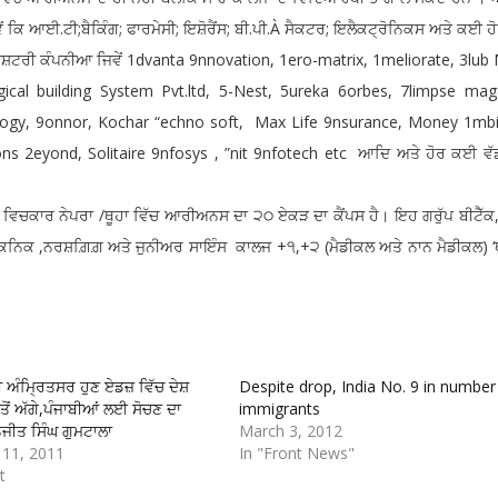
 ਕਿ ਆਈ.ਟੀ;ਬੈਕਿੰਗ; ਫਾਰਮੇਸੀ; ਇਸ਼ੋਰੈਂਸ; ਬੀ.ਪੀ.À ਸੈਕਟਰ; ਇਲੈਕਟ੍ਰੋਨਿਕਸ ਅਤੇ ਕਈ ਹ
 ਰਾਸ਼ਟਰੀ ਕੰਪਨੀਆ ਜਿਵੇਂ 1dvanta 9nnovation, 1ero-matrix, 1meliorate, 3lub
ogical building System Pvt.ltd, 5-Nest, 5ureka 6orbes, 7limpse mag
ology, 9onnor, Kochar “echno soft, Max Life 9nsurance, Money 1mbit
ons 2eyond, Solitaire 9nfosys , ”nit 9nfotech etc ਆਦਿ ਅਤੇ ਹੋਰ ਕਈ ਵ
ਦੇ ਵਿਚਕਾਰ ਨੇਪਰਾ /ਥੂਹਾ ਵਿੱਚ ਆਰੀਅਨਸ ਦਾ ੨੦ ਏਕੜ ਦਾ ਕੈਂਪਸ ਹੈ। ਇਹ ਗਰੁੱਪ ਬੀਟੈੱਕ
ਿਟੈਕਨਿਕ ,ਨਰਸ਼ਗ਼ਿਗ਼ ਅਤੇ ਜੁਨੀਅਰ ਸਾਇੰਸ ਕਾਲਜ +੧,+੨ (ਮੈਡੀਕਲ ਅਤੇ ਨਾਨ ਮੈਡੀਕਲ) ‘
ੀ ਅੰਮ੍ਰਿਤਸਰ ਹੁਣ ਏਡਜ਼ ਵਿੱਚ ਦੇਸ਼
Despite drop, India No. 9 in number
ਤੋਂ ਅੱਗੇ,ਪੰਜਾਬੀਆਂ ਲਈ ਸੋਚਣ ਦਾ
immigrants
ਨਜੀਤ ਸਿੰਘ ਗੁਮਟਾਲਾ
March 3, 2012
11, 2011
In "Front News"
t