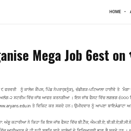
HOME
ganise Mega Job 6est on
ਵਰੀ ਨੂੰ ਕਾਲੇਜ ਕੈਂਪਸ, ਪਿੰਡ ਨੇਪਰਾ(ਬਨੂੰੜ), ਚੰਡੀਗੜ-ਪਟਿਆਲਾ ਹਾਈਵੇ ਤੇ ‘ਮੈਗਾ ਜਾ
ੀਆਂ ਅਲੱਗ-੨ ਸਟਰੀਮ ਵਿੱਚ ਜਾੱਬ ਆਫਰ ਕਰਨਗੀਆ । ਇਸ ਜਾੱਬ ਫੈਸਟ ਵਿੱਚ ਲਗਭਗ ੬੦੦
w.aryans.edu.in ਤੇ ਵਿਜ਼ਿਟ ਕਰ ਸਕਦੇ ਹਨ। ਉਮੀਦਵਾਰ ਨੂੰ ਆਪਣਾ ਬਾਇÀਡਾਟਾ ਅਤ
: ਅੰਸ਼ੂ ਕਟਾਰੀਆ ਨੇ ਕਿਹਾ ਕਿ ਇਸ ਜਾੱਬ ਫੈਸਟ ਵਿੱਚ ਬੀ.ਟੈੱਕ; ਐਮ.ਬੀ.ਏ; ਬੀ.ਬੀ.ਏ;ਬੀ.ਸੀ.
ਵਿੱਚ ਆਰੀਅਨਸ ਦੇ ਹੀ ਨਹੀ ਬਲਕਿ ਸਾਰੇ ਕਾਲੇਜਾਂ ਦੇ ਵਿਦਿਆਰਥੀ ਭਾਗ ਲੈ ਸਕਦੇ ਹਨ ।