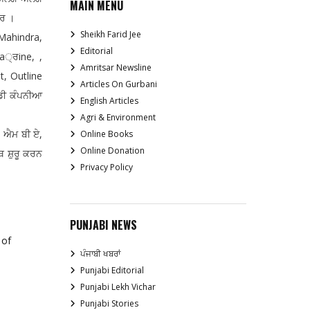
MAIN MENU
ੋਰ ।
Sheikh Farid Jee
 Mahindra,
Editorial
a੍ਰine, ,
Amritsar Newsline
, Outline
Articles On Gurbani
ੱਡੀ ਕੰਪਨੀਆ
English Articles
Agri & Environment
, ਐਮ ਬੀ ਏ,
Online Books
Online Donation
ਥ ਸ਼ੁਰੂ ਕਰਨ
Privacy Policy
PUNJABI NEWS
 of
ਪੰਜਾਬੀ ਖਬਰਾਂ
Punjabi Editorial
Punjabi Lekh Vichar
Punjabi Stories