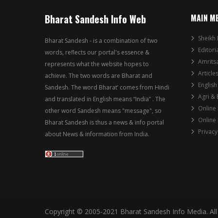
Bharat Sandesh Info Web
MAIN M
Sheikh 
Bharat Sandesh - is a combination of two
Editori
words, reflects our portal's essence &
Amrits
represents what the website hopes to
Article
achieve. The two words are Bharat and
English
Sandesh. The word Bharat’ comes from Hindi
Agri &
and translated in English means “India” . The
Online
other word Sandesh means "message", so
Online
Bharat Sandesh is thus a news & info portal
Privacy
about News & information from India.
Copyright © 2005-2021 Bharat Sandesh Info Media. All