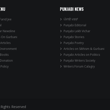
ENU
PUNJABI NEWS
Farid Jee
ਪੰਜਾਬੀ ਖਬਰਾਂ
al
Punjabi Editorial
ar Newsline
Punjabi Lekh Vichar
s On Gurbani
Punjabi Stories
 Articles
Punjabi Poetry
 Environment
Articles on Sikhism & Gurbani
 Books
Punjabi Articles on Politics
 Donation
Punjabi Writers Society
 Policy
Writers Forum Calagry
 Rights Reserved