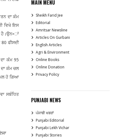
MAIN MENU
Sheikh Farid Jee
ਕਰਨ ਦਾ ਕੰਮ
Editorial
ਕੀ ਵਿਖੇ ਇਸ
Amritsar Newsline
ਾ ਹੈ।ਉਨ•ਾਂ
Articles On Gurbani
ਚ 80 ਫੀਸਦੀ
English Articles
Agri & Environment
 ਦਾ ਕੰਮ 95
Online Books
Online Donation
ਜ਼ ਦਾ ਕੰਮ ਚਲ
Privacy Policy
ੰਮਲ ਹੋ ਗਿਆ
ਾਵਾ ਸਬੰਧਿਤ
PUNJABI NEWS
ਪੰਜਾਬੀ ਖਬਰਾਂ
Punjabi Editorial
Punjabi Lekh Vichar
ਾਇਜਾ
Punjabi Stories