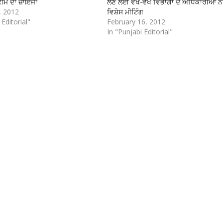
ੀਮ ਦਾ ਜ਼ਾਇਜਾ
ਲੈਣ ਲਈ ਵੱਖ-ਵੱਖ ਵਿਭਾਗਾਂ ਦੇ ਅਧਿਕਾਰੀਆਂ ਨ
, 2012
ਵਿਸ਼ੇਸ ਮੀਟਿੰਗ
 Editorial"
February 16, 2012
In "Punjabi Editorial"