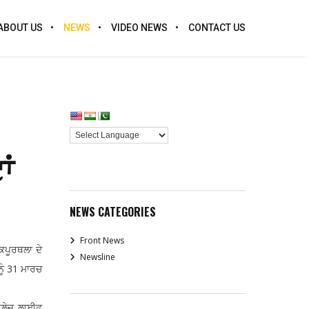
ABOUT US
NEWS
VIDEO NEWS
CONTACT US
ਂ
NEWS CATEGORIES
Front News
ਪੂਰਥਲਾ ਦੇ
Newsline
ਨੂੰ 31 ਮਾਰਚ
ਵਿਲੇਜ਼ ਲਾਈਫ਼