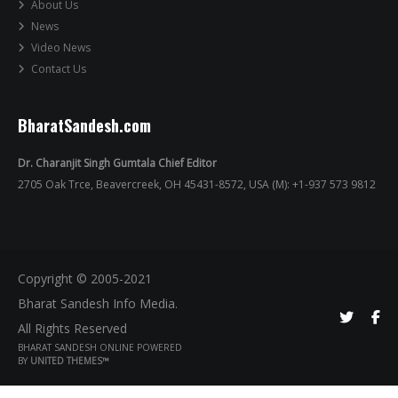
About Us
News
Video News
Contact Us
BharatSandesh.com
Dr. Charanjit Singh Gumtala Chief Editor
2705 Oak Trce, Beavercreek, OH 45431-8572, USA (M): +1-937 573 9812
Copyright © 2005-2021
Bharat Sandesh Info Media.
All Rights Reserved
BHARAT SANDESH ONLINE POWERED
BY
UNITED THEMES™