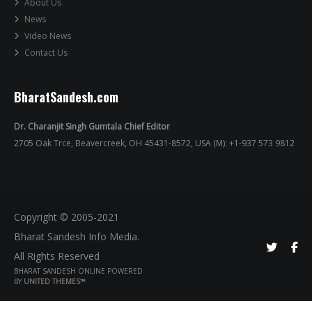
About Us
News
Video News
Contact Us
BharatSandesh.com
Dr. Charanjit Singh Gumtala Chief Editor
2705 Oak Trce, Beavercreek, OH 45431-8572, USA (M): +1-937 573 9812
Copyright © 2005-2021
Bharat Sandesh Info Media.
All Rights Reserved
BHARAT SANDESH ONLINE POWERED
BY
UNITED THEMES™