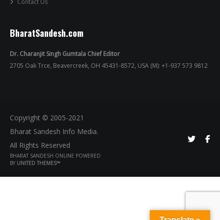
Contact Us
BharatSandesh.com
Dr. Charanjit Singh Gumtala Chief Editor
2705 Oak Trce, Beavercreek, OH 45431-8572, USA (M): +1-937 573 9812
Copyright © 2005-2021
Bharat Sandesh Info Media.
All Rights Reserved
BHARAT SANDESH ONLINE POWERED
BY
UNITED THEMES™
Translate »