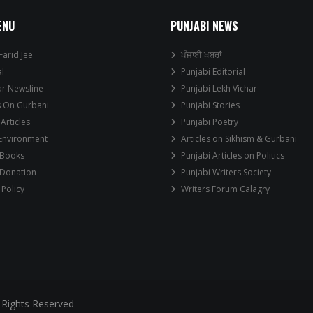
ENU
PUNJABI NEWS
Farid Jee
ਪੰਜਾਬੀ ਖਬਰਾਂ
al
Punjabi Editorial
ar Newsline
Punjabi Lekh Vichar
s On Gurbani
Punjabi Stories
 Articles
Punjabi Poetry
 Environment
Articles on Sikhism & Gurbani
 Books
Punjabi Articles on Politics
 Donation
Punjabi Writers Society
 Policy
Writers Forum Calagry
 Rights Reserved