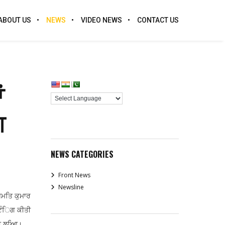
ABOUT US
NEWS
VIDEO NEWS
CONTACT US
ਂ
ਗ
NEWS CATEGORIES
Front News
Newsline
ਅਮਤਿ ਕੁਮਾਰ
ੀਟੰਿਗ ਕੀਤੀ
ਜਾ ਲਆਿ।