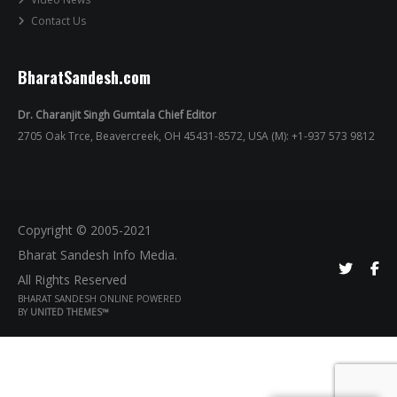
Contact Us
BharatSandesh.com
Dr. Charanjit Singh Gumtala Chief Editor
2705 Oak Trce, Beavercreek, OH 45431-8572, USA (M): +1-937 573 9812
Copyright © 2005-2021
Bharat Sandesh Info Media.
All Rights Reserved
BHARAT SANDESH ONLINE POWERED
BY
UNITED THEMES™