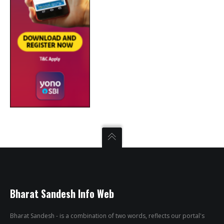
Bharat Sandesh Info Web
Bharat Sandesh - is a combination of two words, reflects our portal's