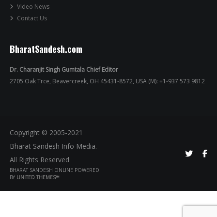
Video News
Contact Us
BharatSandesh.com
Dr. Charanjit Singh Gumtala Chief Editor
2705 Oak Trce, Beavercreek, OH 45431-8572, USA (M): +1-937 573 9812
Copyright © 2005-2021
Bharat Sandesh Info Media.
All Rights Reserved
BHARAT SANDESH ONLINE POWERED
BY
UNITED THEMES™