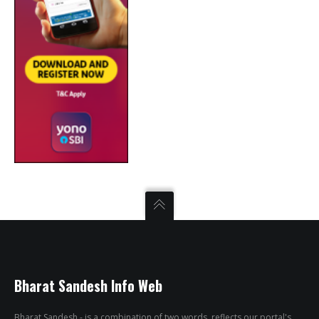
Bharat Sandesh Info Web
Bharat Sandesh - is a combination of two words, reflects our portal's