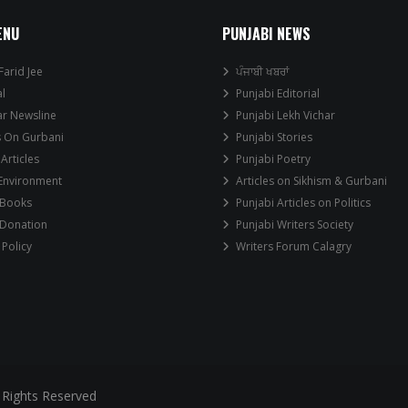
ENU
PUNJABI NEWS
Farid Jee
ਪੰਜਾਬੀ ਖਬਰਾਂ
al
Punjabi Editorial
ar Newsline
Punjabi Lekh Vichar
s On Gurbani
Punjabi Stories
 Articles
Punjabi Poetry
 Environment
Articles on Sikhism & Gurbani
 Books
Punjabi Articles on Politics
 Donation
Punjabi Writers Society
 Policy
Writers Forum Calagry
 Rights Reserved