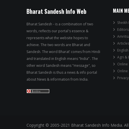
Bharat Sandesh Info Web
MAIN M
Sheikh 
Bharat Sandesh - is a combination of two
Editori
words, reflects our portal's essence &
Amrits
represents what the website hopes to
Article
achieve. The two words are Bharat and
English
Sandesh. The word Bharat’ comes from Hindi
Agri &
and translated in English means “India” . The
Online
other word Sandesh means "message", so
Online
Bharat Sandesh is thus a news & info portal
Privacy
about News & information from India.
Copyright © 2005-2021 Bharat Sandesh Info Media. All