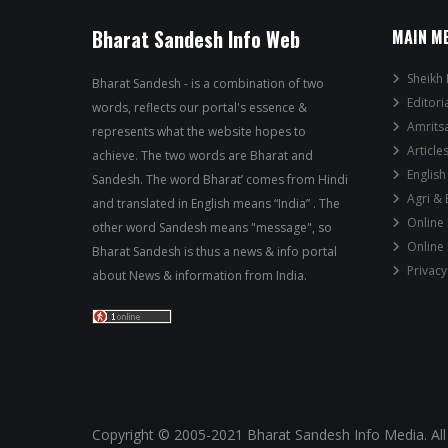
Bharat Sandesh Info Web
MAIN M
Sheikh 
Bharat Sandesh - is a combination of two
Editori
words, reflects our portal's essence &
Amrits
represents what the website hopes to
Article
achieve. The two words are Bharat and
English
Sandesh. The word Bharat’ comes from Hindi
Agri &
and translated in English means “India” . The
Online
other word Sandesh means "message", so
Online
Bharat Sandesh is thus a news & info portal
Privacy
about News & information from India.
Copyright © 2005-2021 Bharat Sandesh Info Media. All