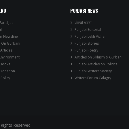
ENU
PUNJABI NEWS
Farid Jee
ਪੰਜਾਬੀ ਖਬਰਾਂ
al
Punjabi Editorial
ar Newsline
Punjabi Lekh Vichar
s On Gurbani
Punjabi Stories
 Articles
Punjabi Poetry
 Environment
Articles on Sikhism & Gurbani
 Books
Punjabi Articles on Politics
 Donation
Punjabi Writers Society
 Policy
Writers Forum Calagry
 Rights Reserved