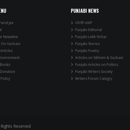
ENU
PUNJABI NEWS
Farid Jee
ਪੰਜਾਬੀ ਖਬਰਾਂ
al
Punjabi Editorial
ar Newsline
Punjabi Lekh Vichar
s On Gurbani
Punjabi Stories
 Articles
Punjabi Poetry
 Environment
Articles on Sikhism & Gurbani
 Books
Punjabi Articles on Politics
 Donation
Punjabi Writers Society
 Policy
Writers Forum Calagry
 Rights Reserved