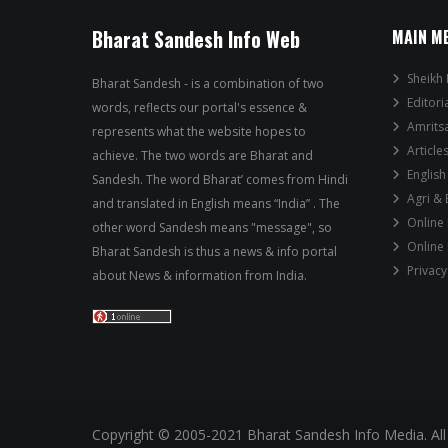
Bharat Sandesh Info Web
MAIN M
Sheikh 
Bharat Sandesh - is a combination of two
Editori
words, reflects our portal's essence &
Amrits
represents what the website hopes to
Article
achieve. The two words are Bharat and
English
Sandesh. The word Bharat’ comes from Hindi
Agri &
and translated in English means “India” . The
Online
other word Sandesh means "message", so
Online
Bharat Sandesh is thus a news & info portal
Privacy
about News & information from India.
Copyright © 2005-2021 Bharat Sandesh Info Media. All