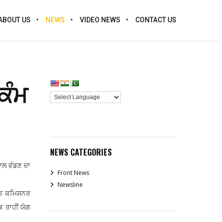
ABOUT US
NEWS
VIDEO NEWS
CONTACT US
ਕੰਮ
NEWS CATEGORIES
ਾਲ ਵੰਡਣ ਦਾ
Front News
Newsline
ਿੱਤ ਕਮਿਸ਼ਨਰ
ਕ ਰਾਹੀਂ ਯੋਗ