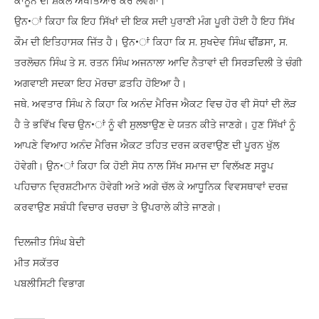
ਕਾਨੂੰਨ
ਦੀ
ਸ਼ਕਲ
ਅਖਤਿਆਰ
ਕਰ
ਲਵੇਗਾ।
•
ਉਨ
ਾਂ
ਕਿਹਾ
ਕਿ
ਇਹ
ਸਿੱਖਾਂ
ਦੀ
ਇਕ
ਸਦੀ
ਪੁਰਾਣੀ
ਮੰਗ
ਪੂਰੀ
ਹੋਈ
ਹੈ
ਇਹ
ਸਿੱਖ
•
.
,
.
ਕੌਮ
ਦੀ
ਇਤਿਹਾਸਕ
ਜਿੱਤ
ਹੈ।
ਉਨ
ਾਂ
ਕਿਹਾ
ਕਿ
ਸ
ਸੁਖਦੇਵ
ਸਿੰਘ
ਢੀਂਡਸਾ
ਸ
.
ਤਰਲੋਚਨ
ਸਿੰਘ
ਤੇ
ਸ
ਰਤਨ
ਸਿੰਘ
ਅਜਨਾਲਾ
ਆਦਿ
ਨੈਤਾਵਾਂ
ਦੀ
ਸਿਰੜਦਿਲੀ
ਤੇ
ਚੰਗੀ
ਅਗਵਾਈ
ਸਦਕਾ
ਇਹ
ਮੋਰਚਾ
ਫ਼ਤਹਿ
ਹੋਇਆ
ਹੈ।
.
ਜਥੇ
ਅਵਤਾਰ
ਸਿੰਘ
ਨੇ
ਕਿਹਾ
ਕਿ
ਅਨੰਦ
ਮੈਰਿਜ
ਐਕਟ
ਵਿਚ
ਹੋਰ
ਵੀ
ਸੋਧਾਂ
ਦੀ
ਲੋੜ
•
ਹੈ
ਤੇ
ਭਵਿੱਖ
ਵਿਚ
ਉਨ
ਾਂ
ਨੂੰ
ਵੀ
ਸੁਲਝਾਉਣ
ਦੇ
ਯਤਨ
ਕੀਤੇ
ਜਾਣਗੇ।
ਹੁਣ
ਸਿੱਖਾਂ
ਨੂੰ
ਆਪਣੇ
ਵਿਆਹ
ਅਨੰਦ
ਮੈਰਿਜ
ਐਕਟ
ਤਹਿਤ
ਦਰਜ
ਕਰਵਾਉਣ
ਦੀ
ਪੂਰਨ
ਖੁੱਲ
•
ਹੋਵੇਗੀ।
ਉਨ
ਾਂ
ਕਿਹਾ
ਕਿ
ਹੋਈ
ਸੋਧ
ਨਾਲ
ਸਿੱਖ
ਸਮਾਜ
ਦਾ
ਵਿਲੱਖਣ
ਸਰੂਪ
ਪਹਿਚਾਨ
ਦ੍ਰਿਸ਼ਟੀਮਾਨ
ਹੋਵੇਗੀ
ਅਤੇ
ਅਗੇ
ਚੱਲ
ਕੇ
ਆਧੂਨਿਕ
ਵਿਵਸਥਾਵਾਂ
ਦਰਜ਼
ਕਰਵਾਉਣ
ਸਬੰਧੀ
ਵਿਚਾਰ
ਚਰਚਾ
ਤੇ
ਉਪਰਾਲੇ
ਕੀਤੇ
ਜਾਣਗੇ।
ਦਿਲਜੀਤ
ਸਿੰਘ
ਬੇਦੀ
ਮੀਤ
ਸਕੱਤਰ
ਪਬਲੀਸਿਟੀ
ਵਿਭਾਗ