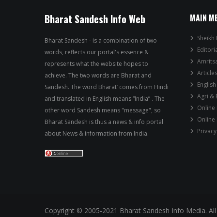
Bharat Sandesh Info Web
MAIN M
Sheikh 
Bharat Sandesh - is a combination of two
Editori
words, reflects our portal's essence &
Amrits
represents what the website hopes to
Article
achieve. The two words are Bharat and
English
Sandesh. The word Bharat’ comes from Hindi
Agri &
and translated in English means “India” . The
Online
other word Sandesh means "message", so
Online
Bharat Sandesh is thus a news & info portal
Privacy
about News & information from India.
Copyright © 2005-2021 Bharat Sandesh Info Media. All