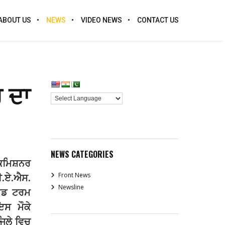
ABOUT US
NEWS
VIDEO NEWS
CONTACT US
 ਦਾ
NEWS CATEGORIES
ਕਮਿਸ਼ਨਰ
Front News
ਈ
.
ਏ
.
ਐਸ
.
Newsline
ਿਡ
ਟਰਮ
ਇਸ
ਮੌਕੇ
ਜਿਲੇ
ਵਿਚ