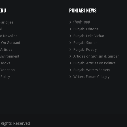
ENU
PUNJABI NEWS
Farid Jee
ਪੰਜਾਬੀ ਖਬਰਾਂ
al
Punjabi Editorial
ar Newsline
Punjabi Lekh Vichar
s On Gurbani
Punjabi Stories
 Articles
Punjabi Poetry
 Environment
Articles on Sikhism & Gurbani
 Books
Punjabi Articles on Politics
 Donation
Punjabi Writers Society
 Policy
Writers Forum Calagry
 Rights Reserved