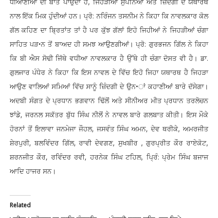
,
ਧੀਆਣੀਆਂ
ਦੀ
ਬਾਤ
ਪਾਉਂਦਾ
ਹੈ
ਜਿਹੜੀਆਂ
ਸੁਪਨਿਆਂ
ਅਤੇ
ਜ਼ਿੰਦਗੀ
ਦੇ
ਯਥਾਰਥ
:
ਨਾਲ
ਇੱਕ
ਮਿਕ
ਹੁੰਦੀਆਂ
ਹਨ।
ਪ੍ਰੋ
ਨਰਿੰਜਨ
ਤਸਨੀਮ
ਨੇ
ਕਿਹਾ
ਕਿ
ਨਾਵਲਕਾਰ
ਕੋਲ
ਗੱਲ
ਕਹਿਣ
ਦਾ
ਬ੍ਰਿਤਾਂਤ
ਤਾਂ
ਹੈ
ਪਰ
ਕੁੱਝ
ਗੱਲਾਂ
ਇਹੋ
ਜਿਹੀਆਂ
ਨੇ
ਜਿਹੜੀਆਂ
ਚੰਗਾ
•
:
ਸਾਹਿਤ
ਪੜ
ਨ
ਤੋਂ
ਬਾਅਦ
ਹੀ
ਸਮਝ
ਆਉਣਗੀਆਂ।
ਪ੍ਰੋ
ਗੁਰਭਜਨ
ਗਿੱਲ
ਨੇ
ਕਿਹਾ
.
ਕਿ
ਬੀ
ਐਸ
ਸੋਢੀ
ਜਿੱਥੇ
ਵਧੀਆ
ਨਾਵਲਕਾਰ
ਹੈ
ਉੱਥੇ
ਹੀ
ਚੰਗਾ
ਦੋਸਤ
ਵੀ
ਹੈ।
ਡਾ
ਗੁਲਜਾਰ
ਪੰਧੇਰ
ਨੇ
ਕਿਹਾ
ਕਿ
ਇਸ
ਨਾਵਲ
ਦੇ
ਵਿੱਚ
ਇਹੋ
ਜਿਹਾ
ਯਥਾਰਥ
ਹੈ
ਜਿਹੜਾ
•
ਆਉਣ
ਵਾਲਿਆਂ
ਸਮਿਆਂ
ਵਿੱਚ
ਸਾਨੂੰ
ਜ਼ਿੰਦਗੀ
ਦੇ
ਉਨ
ਾਂ
ਕਹਾਣੀਆਂ
ਬਾਰੇ
ਦੱਸੇਗਾ।
ਅਦਬੀ
ਸੰਗਤ
ਦੇ
ਪ੍ਰਧਾਨ
ਭਗਵਾਨ
ਢਿੱਲੋਂ
ਅਤੇ
ਸੀਨੀਅਰ
ਮੀਤ
ਪ੍ਰਧਾਨ
ਤਰਲੋਚਨ
,
ਝਾਂਡੇ
ਜਰਨਲ
ਸਕੱਤਰ
ਬੁੱਧ
ਸਿੰਘ
ਨੀਲੋਂ
ਨੇ
ਨਾਵਲ
ਬਾਰੇ
ਗਲਬਾਤ
ਕੀਤੀ।
ਇਸ
ਮੌਕੇ
,
,
,
ਹੋਰਨਾਂ
ਤੋਂ
ਇਲਾਵਾ
ਜਨਮੇਜਾ
ਜੌਹਲ
ਜਸਵੰਤ
ਸਿੰਘ
ਅਮਨ
ਦੇਵ
ਥਰੀਕੇ
ਅਮਰਜੀਤ
,
,
,
,
,
ਸ਼ੇਰਪੁਰੀ
ਬਲਵਿੰਦਰ
ਗਿੱਲ
ਰਾਵੀ
ਦੇਵਗਣ
ਸੁਖਬੀਰ
ਗੁਰਪ੍ਰੀਤ
ਕੌਰ
ਰਾਏਕੋਟ
,
,
,
:
ਸ਼ਰਨਜੀਤ
ਕੌਰ
ਰਵਿੰਦਰ
ਰਵੀ
ਹਰਨੇਕ
ਸਿੰਘ
ਟਹਿਲ
ਪ੍ਰਿੰ
ਪ੍ਰੇਮ
ਸਿੰਘ
ਬਜਾਜ
ਆਦਿ
ਹਾਜਰ
ਸਨ
।
Related