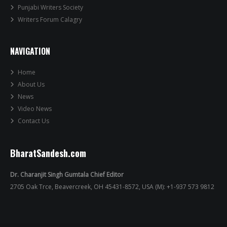
Punjabi Writers Society
Writers Forum Calagry
NAVIGATION
Home
About Us
News
Video News
Contact Us
BharatSandesh.com
Dr. Charanjit Singh Gumtala Chief Editor
2705 Oak Trce, Beavercreek, OH 45431-8572, USA (M): +1-937 573 9812