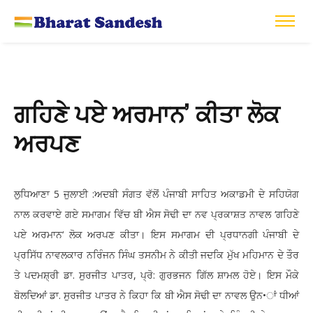
ਗਹਿਣੇ ਪਏ ਅਰਮਾਨ’ ਕੀਤਾ ਲੋਕ
ਅਰਪਣ
5
:
ਲੁਧਿਆਣਾ
ਜੁਲਾਈ
ਅਦਬੀ
ਸੰਗਤ
ਵੱਲੋਂ
ਪੰਜਾਬੀ
ਸਾਹਿਤ
ਅਕਾਡਮੀ
ਦੇ
ਸਹਿਯੋਗ
‘
ਨਾਲ
ਕਰਵਾਏ
ਗਏ
ਸਮਾਗਮ
ਵਿੱਚ
ਬੀ
ਐਸ
ਸੋਢੀ
ਦਾ
ਨਵ
ਪ੍ਰਕਾਸ਼ਤ
ਨਾਵਲ
ਗਹਿਣੇ
‘
ਪਏ
ਅਰਮਾਨ
ਲੋਕ
ਅਰਪਣ
ਕੀਤਾ।
ਇਸ
ਸਮਾਗਮ
ਦੀ
ਪ੍ਰਧਾਨਗੀ
ਪੰਜਾਬੀ
ਦੇ
ਪ੍ਰਸਿੱਧ
ਨਾਵਲਕਾਰ
ਨਰਿੰਜਨ
ਸਿੰਘ
ਤਸਨੀਮ
ਨੇ
ਕੀਤੀ
ਜਦਕਿ
ਮੁੱਖ
ਮਹਿਮਾਨ
ਦੇ
ਤੌਰ
.
,
:
ਤੇ
ਪਦਮਸ਼੍ਰੀ
ਡਾ
ਸੁਰਜੀਤ
ਪਾਤਰ
ਪ੍ਰੋ
ਗੁਰਭਜਨ
ਗਿੱਲ
ਸ਼ਾਮਲ
ਹੋਏ।
ਇਸ
ਮੌਕੇ
.
•
ਬੋਲਦਿਆਂ
ਡਾ
ਸੁਰਜੀਤ
ਪਾਤਰ
ਨੇ
ਕਿਹਾ
ਕਿ
ਬੀ
ਐਸ
ਸੋਢੀ
ਦਾ
ਨਾਵਲ
ਉਨ
ਾਂ
ਧੀਆਂ