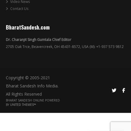
Video News
Contact Us
BharatSandesh.com
Dr. Charanjit Singh Gumtala Chief Editor
2705 Oak Trce, Beavercreek, OH 45431-8572, USA (M): +1-937 573 9812
Copyright © 2005-2021
Bharat Sandesh Info Media.
All Rights Reserved
BHARAT SANDESH ONLINE POWERED
BY
UNITED THEMES™