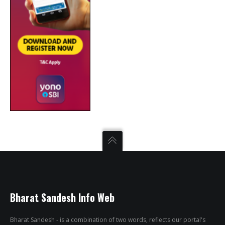
Bharat Sandesh Info Web
Bharat Sandesh - is a combination of two words, reflects our portal's