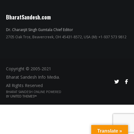
BharatSandesh.com
Dr. Charanjit Singh Gumtala Chief Editor
2705 Oak Trce, Beavercreek, OH 45431-8572, USA (M): +1-937 573 9812
Copyright © 2005-2021
Bharat Sandesh Info Media.
All Rights Reserved
BHARAT SANDESH ONLINE POWERED
BY
UNITED THEMES™
Translate »