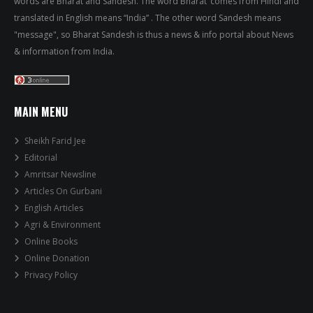
words are Bharat and Sandesh. The word Bharat’ comes from Hindi and
translated in English means “India” . The other word Sandesh means
"message", so Bharat Sandesh is thus a news & info portal about News
& information from India.
MAIN MENU
Sheikh Farid Jee
Editorial
Amritsar Newsline
Articles On Gurbani
English Articles
Agri & Environment
Online Books
Online Donation
Privacy Policy