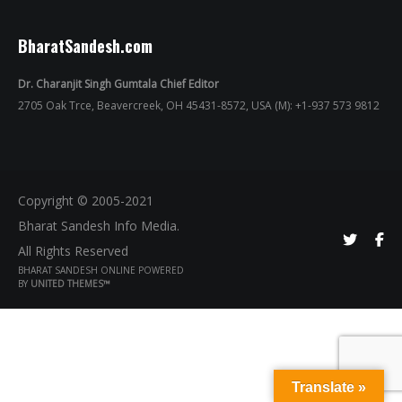
BharatSandesh.com
Dr. Charanjit Singh Gumtala Chief Editor
2705 Oak Trce, Beavercreek, OH 45431-8572, USA (M): +1-937 573 9812
Copyright © 2005-2021
Bharat Sandesh Info Media.
All Rights Reserved
BHARAT SANDESH ONLINE POWERED
BY
UNITED THEMES™
Translate »