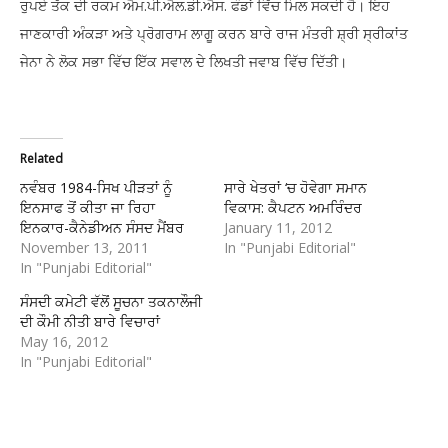
ਰੁਪਏ ਤੱਕ ਦੀ ਰਕਮ ਐਮ.ਪੀ.ਐਲ.ਡੀ.ਐਸ. ਫੰਡਾਂ ਵਿੱਚ ਮਿਲ ਸਕਦੀ ਹੈ। ਇਹ
ਜਾਣਕਾਰੀ ਅੰਕੜਾ ਅਤੇ ਪ੍ਰੋਗਰਾਮ ਲਾਗੂ ਕਰਨ ਬਾਰੇ ਰਾਜ ਮੰਤਰੀ ਸ਼੍ਰੀ ਸ੍ਰੀਕਾਂਤ
ਜੇਨਾ ਨੇ ਲੋਕ ਸਭਾ ਵਿੱਚ ਇੱਕ ਸਵਾਲ ਦੇ ਲਿਖਤੀ ਜਵਾਬ ਵਿੱਚ ਦਿੱਤੀ।
Related
ਨਵੰਬਰ 1984-ਸਿਖ ਪੀੜਤਾਂ ਨੂੰ
ਸਾਰੇ ਖੇਤਰਾਂ ‘ਚ ਹੋਵੇਗਾ ਸਮਾਨ
ਇਨਸਾਫ ਤੋਂ ਕੀਤਾ ਜਾ ਰਿਹਾ
ਵਿਕਾਸ: ਕੈਪਟਨ ਅਮਰਿੰਦਰ
ਇਨਕਾਰ-ਕੈਨੇਡੀਅਨ ਸੰਸਦ ਮੈਂਬਰ
January 11, 2012
November 13, 2011
In "Punjabi Editorial"
In "Punjabi Editorial"
ਸੰਸਦੀ ਕਮੇਟੀ ਵੱਲੋਂ ਸੂਚਨਾ ਤਕਨਾਲੌਜੀ
ਦੀ ਕੌਮੀ ਨੀਤੀ ਬਾਰੇ ਵਿਚਾਰਾਂ
May 16, 2012
In "Punjabi Editorial"