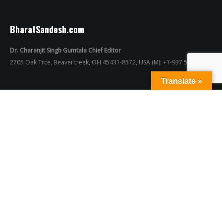
BharatSandesh.com
Dr. Charanjit Singh Gumtala Chief Editor
2705 Oak Trce, Beavercreek, OH 45431-8572, USA (M): +1-937 573 9812
Translate »
Copyright © 2005-2021
Bharat Sandesh Info Media.
All Rights Reserved
BHARAT SANDESH ONLINE POWERED
BY
UNITED THEMES™