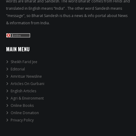
words are Bharat and Sandesh. The word Bharat’ comes from Hindi and
translated in English means “India” . The other word Sandesh means
"message", so Bharat Sandesh is thus a news & info portal about News
& information from India.
MAIN MENU
Sheikh Farid Jee
Editorial
Amritsar Newsline
Articles On Gurbani
English Articles
Agri & Environment
Online Books
Online Donation
Privacy Policy