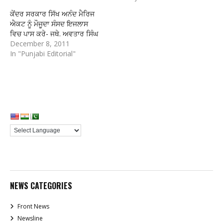
ਕੇਂਦਰ ਸਰਕਾਰ ਸਿੱਖ ਅਨੰਦ ਮੈਰਿਜ
ਐਕਟ ਨੂੰ ਮੌਜੂਦਾ ਸੰਸਦ ਇਜਲਾਸ
ਵਿਚ ਪਾਸ ਕਰੇ- ਜਥੇ. ਅਵਤਾਰ ਸਿੰਘ
December 8, 2011
In "Punjabi Editorial"
NEWS CATEGORIES
Front News
Newsline