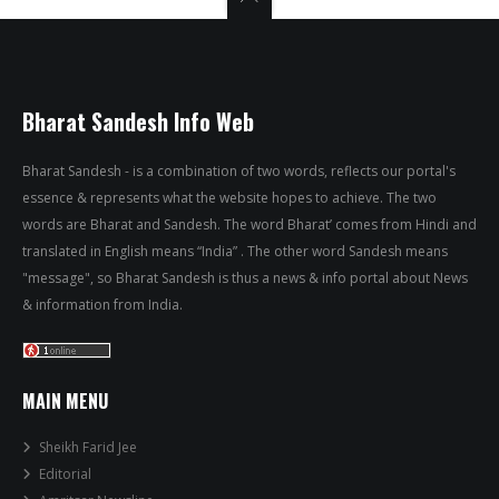
Bharat Sandesh Info Web
Bharat Sandesh - is a combination of two words, reflects our portal's
essence & represents what the website hopes to achieve. The two
words are Bharat and Sandesh. The word Bharat’ comes from Hindi and
translated in English means “India” . The other word Sandesh means
"message", so Bharat Sandesh is thus a news & info portal about News
& information from India.
MAIN MENU
Sheikh Farid Jee
Editorial