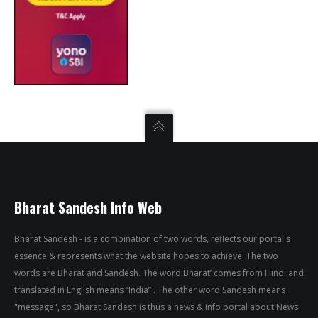
Bharat Sandesh Info Web
Bharat Sandesh - is a combination of two words, reflects our portal's
essence & represents what the website hopes to achieve. The two
words are Bharat and Sandesh. The word Bharat’ comes from Hindi and
translated in English means “India” . The other word Sandesh means
"message", so Bharat Sandesh is thus a news & info portal about News