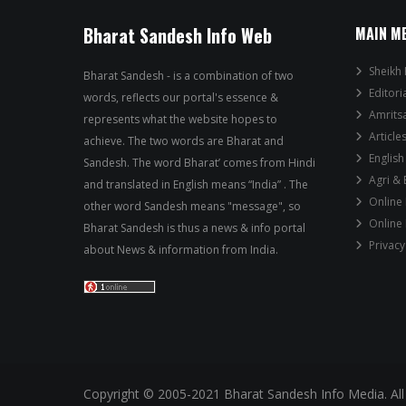
Bharat Sandesh Info Web
MAIN M
Sheikh 
Bharat Sandesh - is a combination of two
Editori
words, reflects our portal's essence &
Amrits
represents what the website hopes to
Article
achieve. The two words are Bharat and
English
Sandesh. The word Bharat’ comes from Hindi
Agri &
and translated in English means “India” . The
Online
other word Sandesh means "message", so
Online
Bharat Sandesh is thus a news & info portal
Privacy
about News & information from India.
Copyright © 2005-2021 Bharat Sandesh Info Media. All