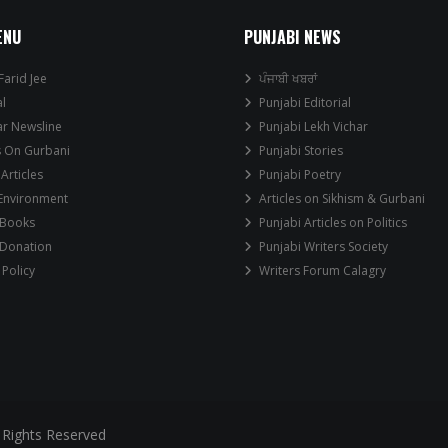
ENU
PUNJABI NEWS
Farid Jee
ਪੰਜਾਬੀ ਖਬਰਾਂ
al
Punjabi Editorial
ar Newsline
Punjabi Lekh Vichar
s On Gurbani
Punjabi Stories
 Articles
Punjabi Poetry
 Environment
Articles on Sikhism & Gurbani
 Books
Punjabi Articles on Politics
 Donation
Punjabi Writers Society
 Policy
Writers Forum Calagry
 Rights Reserved