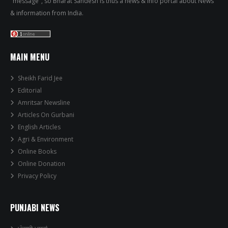
"message", so Bharat Sandesh is thus a news & info portal about News
& information from India.
MAIN MENU
Sheikh Farid Jee
Editorial
Amritsar Newsline
Articles On Gurbani
English Articles
Agri & Environment
Online Books
Online Donation
Privacy Policy
PUNJABI NEWS