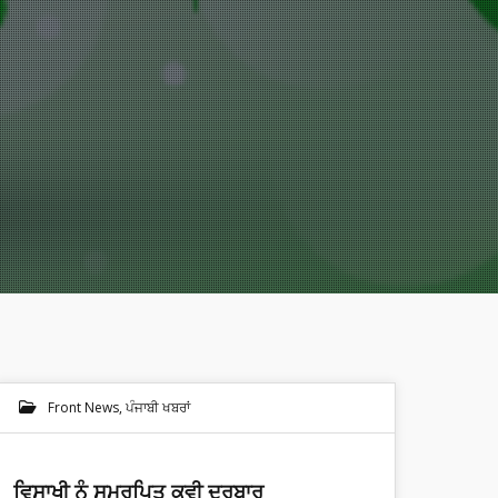
Front News
,
ਪੰਜਾਬੀ ਖਬਰਾਂ
ਵਿਸਾਖੀ ਨੂੰ ਸਮਰਪਿਤ ਕਵੀ ਦਰਬਾਰ