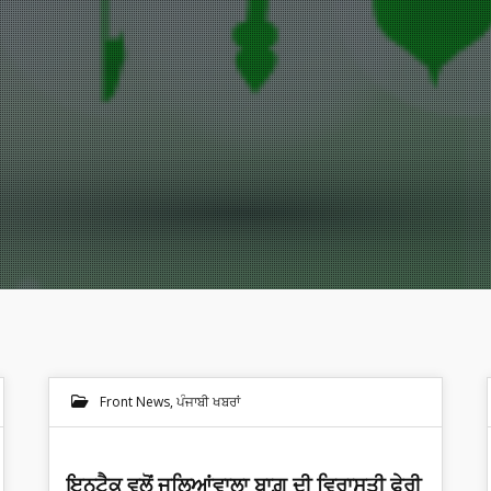
Front News
,
ਪੰਜਾਬੀ ਖਬਰਾਂ
ਇਨਟੈਕ ਵਲੋਂ ਜਲਿਆਂਵਾਲਾ ਬਾਗ਼ ਦੀ ਵਿਰਾਸਤੀ ਫੇਰੀ